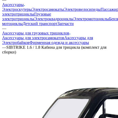
Аксессуары
Электроскутеры
Электросамокаты
Электровелосипеды
Пассажир
электротрициклы
Грузовые
электротрициклы
Электроквадроциклы
Электромотоциклы
Бенз
мотоциклы
Детский транспорт
Запчасти
—
Аксессуары для грузовых трициклов
Аксессуары для электросамокатов
Аксессуары для
Электробайков
Фирменная одежда и аксессуары
—
SIBTRIKE 1.6 / 1.8 Кабина для трицикла (комплект для
сборки)