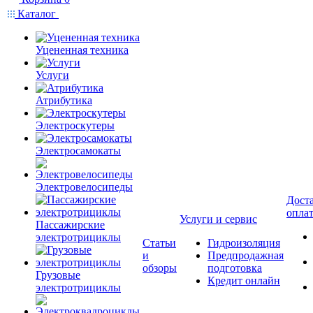
Каталог
Уцененная техника
Услуги
Атрибутика
Электроскутеры
Электросамокаты
Электровелосипеды
Доста
опла
Услуги и сервис
Пассажирские
электротрициклы
Статьи
Гидроизоляция
и
Предпродажная
обзоры
подготовка
Грузовые
Кредит онлайн
электротрициклы