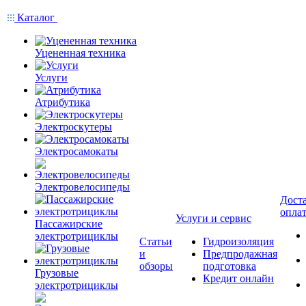
Каталог
Уцененная техника
Услуги
Атрибутика
Электроскутеры
Электросамокаты
Электровелосипеды
Доста
опла
Услуги и сервис
Пассажирские
электротрициклы
Статьи
Гидроизоляция
и
Предпродажная
обзоры
подготовка
Грузовые
Кредит онлайн
электротрициклы