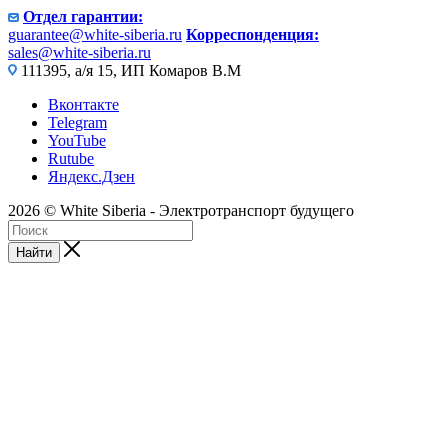
Отдел гарантии:
guarantee@white-siberia.ru
Корреспонденция:
sales@white-siberia.ru
111395, а/я 15, ИП Комаров В.М
Вконтакте
Telegram
YouTube
Rutube
Яндекс.Дзен
2026 © White Siberia - Электротранспорт будущего
Найти