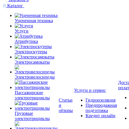
Каталог
Уцененная техника
Услуги
Атрибутика
Электроскутеры
Электросамокаты
Электровелосипеды
Доста
опла
Услуги и сервис
Пассажирские
электротрициклы
Статьи
Гидроизоляция
и
Предпродажная
обзоры
подготовка
Грузовые
Кредит онлайн
электротрициклы