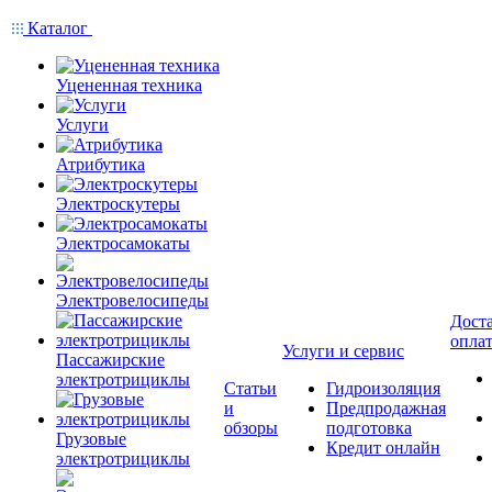
Каталог
Уцененная техника
Услуги
Атрибутика
Электроскутеры
Электросамокаты
Электровелосипеды
Доста
опла
Услуги и сервис
Пассажирские
электротрициклы
Статьи
Гидроизоляция
и
Предпродажная
обзоры
подготовка
Грузовые
Кредит онлайн
электротрициклы