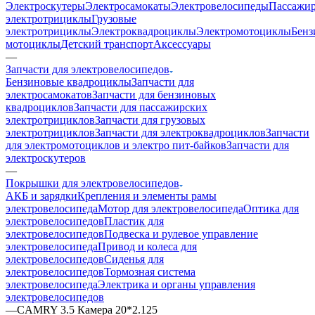
Электроскутеры
Электросамокаты
Электровелосипеды
Пассажир
электротрициклы
Грузовые
электротрициклы
Электроквадроциклы
Электромотоциклы
Бенз
мотоциклы
Детский транспорт
Аксессуары
—
Запчасти для электровелосипедов
Бензиновые квадроциклы
Запчасти для
электросамокатов
Запчасти для бензиновых
квадроциклов
Запчасти для пассажирских
электротрициклов
Запчасти для грузовых
электротрициклов
Запчасти для электроквадроциклов
Запчасти
для электромотоциклов и электро пит-байков
Запчасти для
электроскутеров
—
Покрышки для электровелосипедов
АКБ и зарядки
Крепления и элементы рамы
электровелосипеда
Мотор для электровелосипеда
Оптика для
электровелосипедов
Пластик для
электровелосипедов
Подвеска и рулевое управление
электровелосипеда
Привод и колеса для
электровелосипедов
Сиденья для
электровелосипедов
Тормозная система
электровелосипеда
Электрика и органы управления
электровелосипедов
—
CAMRY 3.5 Камера 20*2.125