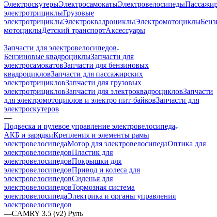
Электроскутеры
Электросамокаты
Электровелосипеды
Пассажир
электротрициклы
Грузовые
электротрициклы
Электроквадроциклы
Электромотоциклы
Бенз
мотоциклы
Детский транспорт
Аксессуары
—
Запчасти для электровелосипедов
Бензиновые квадроциклы
Запчасти для
электросамокатов
Запчасти для бензиновых
квадроциклов
Запчасти для пассажирских
электротрициклов
Запчасти для грузовых
электротрициклов
Запчасти для электроквадроциклов
Запчасти
для электромотоциклов и электро пит-байков
Запчасти для
электроскутеров
—
Подвеска и рулевое управление электровелосипеда
АКБ и зарядки
Крепления и элементы рамы
электровелосипеда
Мотор для электровелосипеда
Оптика для
электровелосипедов
Пластик для
электровелосипедов
Покрышки для
электровелосипедов
Привод и колеса для
электровелосипедов
Сиденья для
электровелосипедов
Тормозная система
электровелосипеда
Электрика и органы управления
электровелосипедов
—
CAMRY 3.5 (v2) Руль