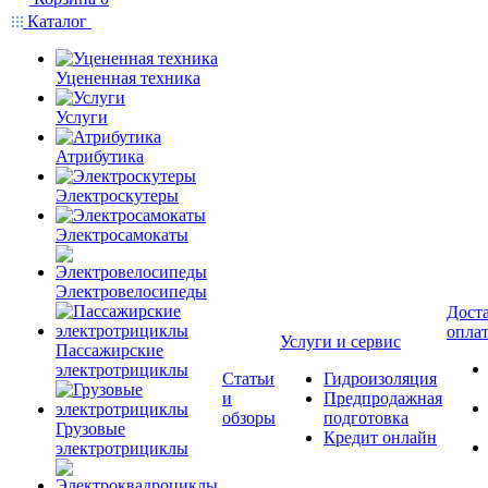
Каталог
Уцененная техника
Услуги
Атрибутика
Электроскутеры
Электросамокаты
Электровелосипеды
Доста
опла
Услуги и сервис
Пассажирские
электротрициклы
Статьи
Гидроизоляция
и
Предпродажная
обзоры
подготовка
Грузовые
Кредит онлайн
электротрициклы