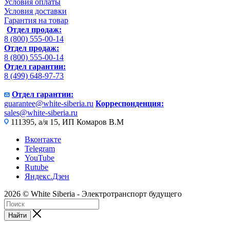
Условия оплаты
Условия доставки
Гарантия на товар
Отдел продаж:
8 (800) 555-00-14
Отдел продаж:
8 (800) 555-00-14
Отдел гарантии:
8 (499) 648-97-73
Отдел гарантии:
guarantee@white-siberia.ru
Корреспонденция:
sales@white-siberia.ru
111395, а/я 15, ИП Комаров В.М
Вконтакте
Telegram
YouTube
Rutube
Яндекс.Дзен
2026 © White Siberia - Электротранспорт будущего
Найти