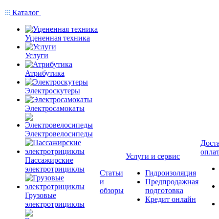
Каталог
Уцененная техника
Услуги
Атрибутика
Электроскутеры
Электросамокаты
Электровелосипеды
Доста
опла
Услуги и сервис
Пассажирские
электротрициклы
Статьи
Гидроизоляция
и
Предпродажная
обзоры
подготовка
Грузовые
Кредит онлайн
электротрициклы