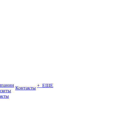
мпании
+ ЕЩЕ
Контакты
изиты
акты