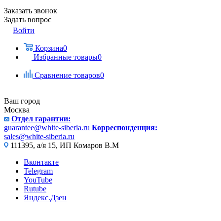
Заказать звонок
Задать вопрос
Войти
Корзина
0
Избранные товары
0
Сравнение товаров
0
Ваш город
Москва
Отдел гарантии:
guarantee@white-siberia.ru
Корреспонденция:
sales@white-siberia.ru
111395, а/я 15, ИП Комаров В.М
Вконтакте
Telegram
YouTube
Rutube
Яндекс.Дзен