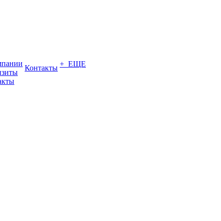
мпании
+ ЕЩЕ
Контакты
изиты
акты