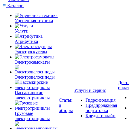
Каталог
Уцененная техника
Услуги
Атрибутика
Электроскутеры
Электросамокаты
Электровелосипеды
Доста
опла
Услуги и сервис
Пассажирские
электротрициклы
Статьи
Гидроизоляция
и
Предпродажная
обзоры
подготовка
Грузовые
Кредит онлайн
электротрициклы