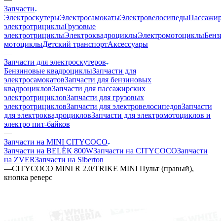
Запчасти
Электроскутеры
Электросамокаты
Электровелосипеды
Пассажир
электротрициклы
Грузовые
электротрициклы
Электроквадроциклы
Электромотоциклы
Бенз
мотоциклы
Детский транспорт
Аксессуары
—
Запчасти для электроскутеров
Бензиновые квадроциклы
Запчасти для
электросамокатов
Запчасти для бензиновых
квадроциклов
Запчасти для пассажирских
электротрициклов
Запчасти для грузовых
электротрициклов
Запчасти для электровелосипедов
Запчасти
для электроквадроциклов
Запчасти для электромотоциклов и
электро пит-байков
—
Запчасти на MINI CITYCOCO
Запчасти на BELЁК 800W
Запчасти на CITYCOCO
Запчасти
на ZVER
Запчасти на Siberton
—
CITYCOCO MINI R 2.0/TRIKE MINI Пульт (правый),
кнопка реверс