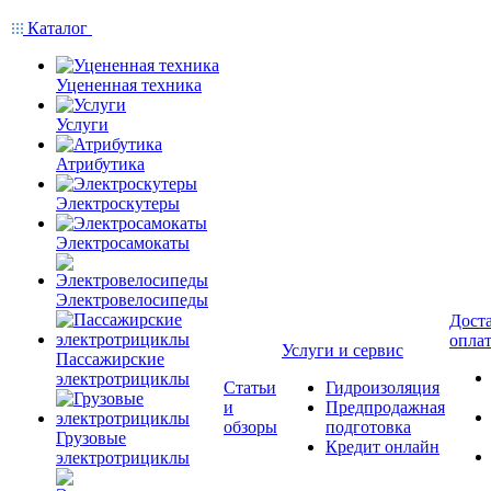
Каталог
Уцененная техника
Услуги
Атрибутика
Электроскутеры
Электросамокаты
Электровелосипеды
Доста
опла
Услуги и сервис
Пассажирские
электротрициклы
Статьи
Гидроизоляция
и
Предпродажная
обзоры
подготовка
Грузовые
Кредит онлайн
электротрициклы