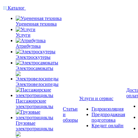
Каталог
Уцененная техника
Услуги
Атрибутика
Электроскутеры
Электросамокаты
Электровелосипеды
Доста
опла
Услуги и сервис
Пассажирские
электротрициклы
Статьи
Гидроизоляция
и
Предпродажная
обзоры
подготовка
Грузовые
Кредит онлайн
электротрициклы