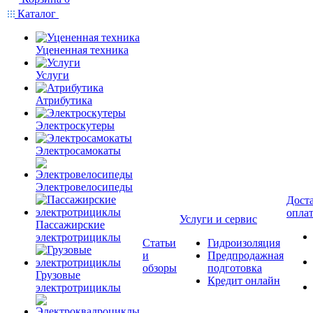
Каталог
Уцененная техника
Услуги
Атрибутика
Электроскутеры
Электросамокаты
Электровелосипеды
Доста
опла
Услуги и сервис
Пассажирские
электротрициклы
Статьи
Гидроизоляция
и
Предпродажная
обзоры
подготовка
Грузовые
Кредит онлайн
электротрициклы