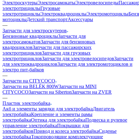
Электроскутеры
Электросамокаты
Электровелосипеды
Пассажир
электротрициклы
Грузовые
электротрициклы
Электроквадроциклы
Электромотоциклы
Бенз
мотоциклы
Детский транспорт
Аксессуары
—
Запчасти для электроскутеров
Бензиновые квадроциклы
Запчасти для
электросамокатов
Запчасти для бензиновых
квадроциклов
Запчасти для пассажирских
электротрициклов
Запчасти для грузовых
электротрициклов
Запчасти для электровелосипедов
Запчасти
для электроквадроциклов
Запчасти для электромотоциклов и
электро пит-байков
—
Запчасти на CITYCOCO
Запчасти на BELЁК 800W
Запчасти на MINI
CITYCOCO
Запчасти на Siberton
Запчасти на ZVER
—
Пластик электробайка
Акб и элементы зарядки для электробайка
Двигатель
электробайка
Крепление и элементы рамы
электробайка
Оптика для электробайка
Подвеска и рулевое
управление электробайка
Покрышки для
электробайков
Привод и колеса электробайка
Сиденье
электробайка
Токопроводящие комплектующие