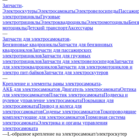
Запчасти
Электроскутеры
Электросамокаты
Электровелосипеды
Пассажир
электротрициклы
Грузовые
электротрициклы
Электроквадроциклы
Электромотоциклы
Бенз
мотоциклы
Детский транспорт
Аксессуары
—
Запчасти для электросамокатов
Бензиновые квадроциклы
Запчасти для бензиновых
квадроциклов
Запчасти для пассажирских
электротрициклов
Запчасти для грузовых
электротрициклов
Запчасти для электровелосипедов
Запчасти
для электроквадроциклов
Запчасти для электромотоциклов и
электро пит-байков
Запчасти для электроскутеров
—
Крепление и элементы рамы электросамоката
АКБ для электросамокатов
Двигатель электросамоката
Оптика
для электросамокатов
Пластик электросамоката
Подвеска и
рулевое управление электросамоката
Покрышки для
электросамоката
Привод и колеса для
электроссамокатов
Сиденье электросамокатов
Токопроводящие
комплектующие для электросамокатов
Тормозная система
электросамоката
Электрика и органы управления
электросамоката
—
L-образное крепление на электросамокат/электроскутер