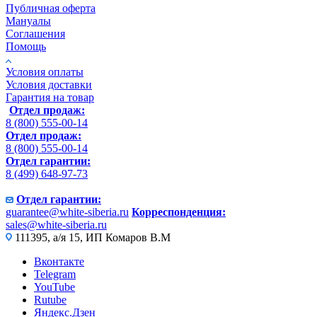
Публичная оферта
Мануалы
Соглашения
Помощь
Условия оплаты
Условия доставки
Гарантия на товар
Отдел продаж:
8 (800) 555-00-14
Отдел продаж:
8 (800) 555-00-14
Отдел гарантии:
8 (499) 648-97-73
Отдел гарантии:
guarantee@white-siberia.ru
Корреспонденция:
sales@white-siberia.ru
111395, а/я 15, ИП Комаров В.М
Вконтакте
Telegram
YouTube
Rutube
Яндекс.Дзен