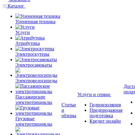
Каталог
Уцененная техника
Услуги
Атрибутика
Электроскутеры
Электросамокаты
Электровелосипеды
Доста
опла
Услуги и сервис
Пассажирские
электротрициклы
Статьи
Гидроизоляция
и
Предпродажная
обзоры
подготовка
Грузовые
Кредит онлайн
электротрициклы