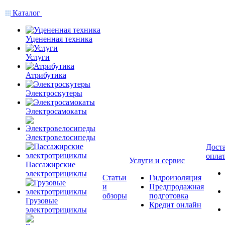
Каталог
Уцененная техника
Услуги
Атрибутика
Электроскутеры
Электросамокаты
Электровелосипеды
Доста
опла
Услуги и сервис
Пассажирские
электротрициклы
Статьи
Гидроизоляция
и
Предпродажная
обзоры
подготовка
Грузовые
Кредит онлайн
электротрициклы