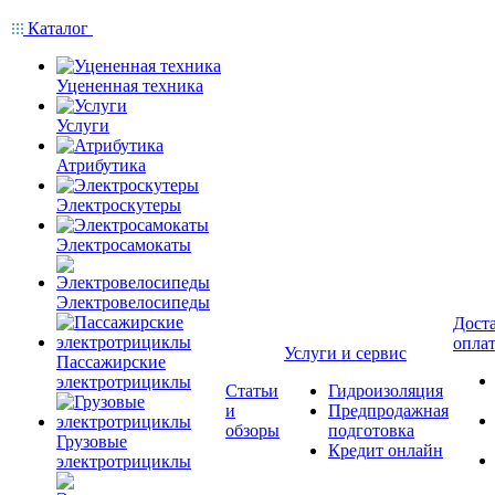
Каталог
Уцененная техника
Услуги
Атрибутика
Электроскутеры
Электросамокаты
Электровелосипеды
Доста
опла
Услуги и сервис
Пассажирские
электротрициклы
Статьи
Гидроизоляция
и
Предпродажная
обзоры
подготовка
Грузовые
Кредит онлайн
электротрициклы