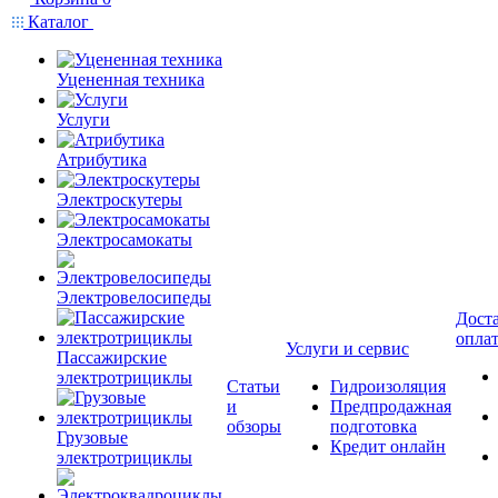
Каталог
Уцененная техника
Услуги
Атрибутика
Электроскутеры
Электросамокаты
Электровелосипеды
Доста
опла
Услуги и сервис
Пассажирские
электротрициклы
Статьи
Гидроизоляция
и
Предпродажная
обзоры
подготовка
Грузовые
Кредит онлайн
электротрициклы