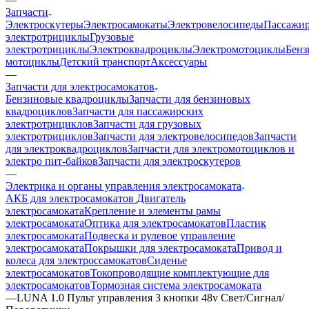
Запчасти
Электроскутеры
Электросамокаты
Электровелосипеды
Пассажир
электротрициклы
Грузовые
электротрициклы
Электроквадроциклы
Электромотоциклы
Бенз
мотоциклы
Детский транспорт
Аксессуары
—
Запчасти для электросамокатов
Бензиновые квадроциклы
Запчасти для бензиновых
квадроциклов
Запчасти для пассажирских
электротрициклов
Запчасти для грузовых
электротрициклов
Запчасти для электровелосипедов
Запчасти
для электроквадроциклов
Запчасти для электромотоциклов и
электро пит-байков
Запчасти для электроскутеров
—
Электрика и органы управления электросамоката
АКБ для электросамокатов
Двигатель
электросамоката
Крепление и элементы рамы
электросамоката
Оптика для электросамокатов
Пластик
электросамоката
Подвеска и рулевое управление
электросамоката
Покрышки для электросамоката
Привод и
колеса для электроссамокатов
Сиденье
электросамокатов
Токопроводящие комплектующие для
электросамокатов
Тормозная система электросамоката
—
LUNA 1.0 Пульт управления 3 кнопки 48v Свет/Сигнал/