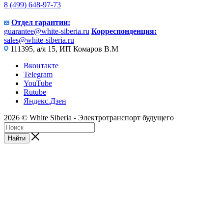
8 (499) 648-97-73
Отдел гарантии:
guarantee@white-siberia.ru
Корреспонденция:
sales@white-siberia.ru
111395, а/я 15, ИП Комаров В.М
Вконтакте
Telegram
YouTube
Rutube
Яндекс.Дзен
2026 © White Siberia - Электротранспорт будущего
Найти