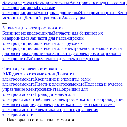
Электроскутеры
Электросамокаты
Электровелосипеды
Пассажир
электротрициклы
Грузовые
электротрициклы
Электроквадроциклы
Электромотоциклы
Бенз
мотоциклы
Детский транспорт
Аксессуары
—
Запчасти для электросамокатов
Бензиновые квадроциклы
Запчасти для бензиновых
квадроциклов
Запчасти для пассажирских
электротрициклов
Запчасти для грузовых
электротрициклов
Запчасти для электровелосипедов
Запчасти
для электроквадроциклов
Запчасти для электромотоциклов и
электро пит-байков
Запчасти для электроскутеров
—
Оптика для электросамокатов
АКБ для электросамокатов
Двигатель
электросамоката
Крепление и элементы рамы
электросамоката
Пластик электросамоката
Подвеска и рулевое
управление электросамоката
Покрышки для
электросамоката
Привод и колеса для
электроссамокатов
Сиденье электросамокатов
Токопроводящие
комплектующие для электросамокатов
Тормозная система
электросамоката
Электрика и органы управления
электросамоката
—
Накладка на стоп-сигнал самоката