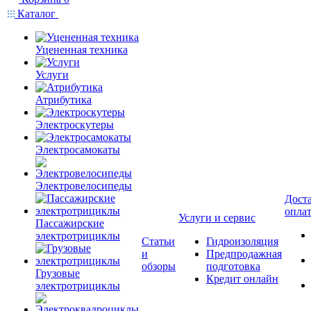
Каталог
Уцененная техника
Услуги
Атрибутика
Электроскутеры
Электросамокаты
Электровелосипеды
Доста
опла
Услуги и сервис
Пассажирские
электротрициклы
Статьи
Гидроизоляция
и
Предпродажная
обзоры
подготовка
Грузовые
Кредит онлайн
электротрициклы