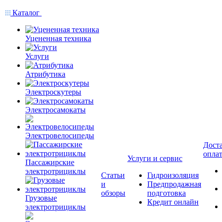
Каталог
Уцененная техника
Услуги
Атрибутика
Электроскутеры
Электросамокаты
Электровелосипеды
Доста
опла
Услуги и сервис
Пассажирские
электротрициклы
Статьи
Гидроизоляция
и
Предпродажная
обзоры
подготовка
Грузовые
Кредит онлайн
электротрициклы