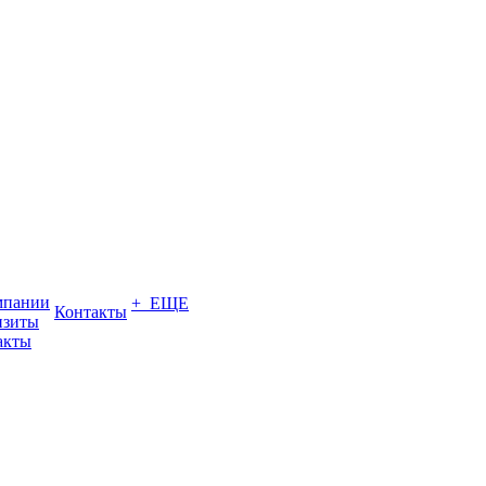
мпании
+ ЕЩЕ
Контакты
изиты
акты