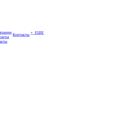
мпании
+ ЕЩЕ
Контакты
изиты
акты