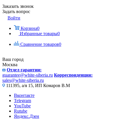
Заказать звонок
Задать вопрос
Войти
Корзина
0
Избранные товары
0
Сравнение товаров
0
Ваш город
Москва
Отдел гарантии:
guarantee@white-siberia.ru
Корреспонденция:
sales@white-siberia.ru
111395, а/я 15, ИП Комаров В.М
Вконтакте
Telegram
YouTube
Rutube
Яндекс.Дзен