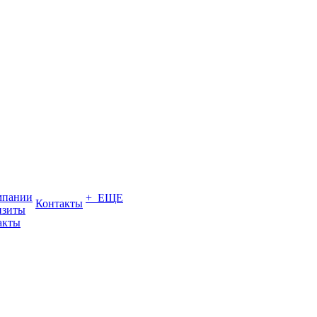
мпании
+ ЕЩЕ
Контакты
изиты
акты