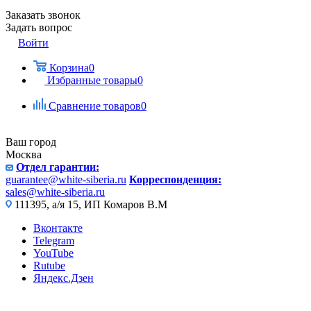
Заказать звонок
Задать вопрос
Войти
Корзина
0
Избранные товары
0
Сравнение товаров
0
Ваш город
Москва
Отдел гарантии:
guarantee@white-siberia.ru
Корреспонденция:
sales@white-siberia.ru
111395, а/я 15, ИП Комаров В.М
Вконтакте
Telegram
YouTube
Rutube
Яндекс.Дзен