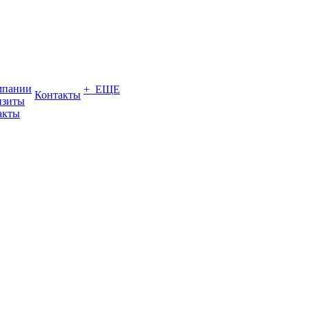
мпании
+ ЕЩЕ
Контакты
изиты
акты