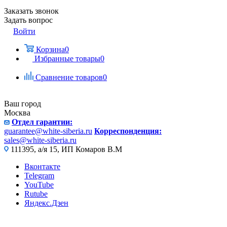
Заказать звонок
Задать вопрос
Войти
Корзина
0
Избранные товары
0
Сравнение товаров
0
Ваш город
Москва
Отдел гарантии:
guarantee@white-siberia.ru
Корреспонденция:
sales@white-siberia.ru
111395, а/я 15, ИП Комаров В.М
Вконтакте
Telegram
YouTube
Rutube
Яндекс.Дзен