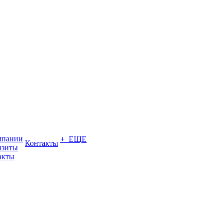
мпании
+ ЕЩЕ
Контакты
изиты
акты