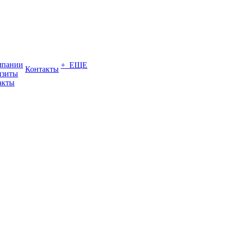
мпании
+ ЕЩЕ
Контакты
изиты
акты