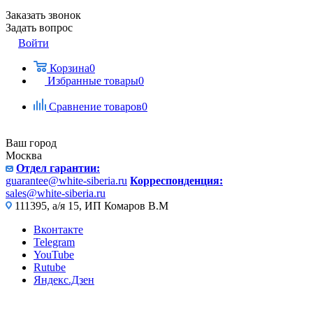
Заказать звонок
Задать вопрос
Войти
Корзина
0
Избранные товары
0
Сравнение товаров
0
Ваш город
Москва
Отдел гарантии:
guarantee@white-siberia.ru
Корреспонденция:
sales@white-siberia.ru
111395, а/я 15, ИП Комаров В.М
Вконтакте
Telegram
YouTube
Rutube
Яндекс.Дзен