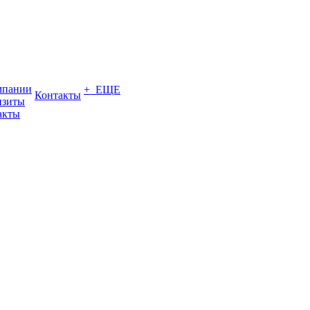
мпании
+ ЕЩЕ
Контакты
изиты
акты