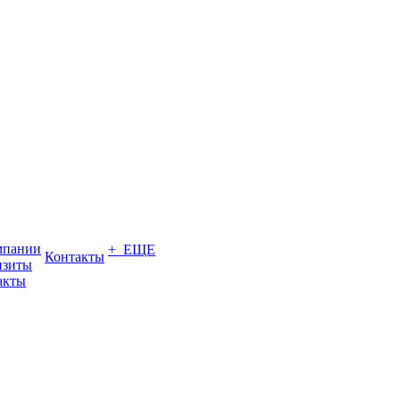
мпании
+ ЕЩЕ
Контакты
изиты
акты