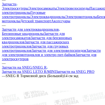
Запчасти
Электроскутеры
Электросамокаты
Электровелосипеды
Пассажир
электротрициклы
Грузовые
электротрициклы
Электроквадроциклы
Электромотоциклы
Бенз
мотоциклы
Детский транспорт
Аксессуары
—
Запчасти для электроквадроциклов
Бензиновые квадроциклы
Запчасти для
электросамокатов
Запчасти для бензиновых
квадроциклов
Запчасти для пассажирских
электротрициклов
Запчасти для грузовых
электротрициклов
Запчасти для электровелосипедов
Запчасти
для электромотоциклов и электро пит-байков
Запчасти для
электроскутеров
—
Запчасти на SNEG/SNEG R
Запчасти на SNEG LETO R/MINI
Запчасти на SNEG PRO
—
SNEG R Тормозной диск (Большой)14 см зад