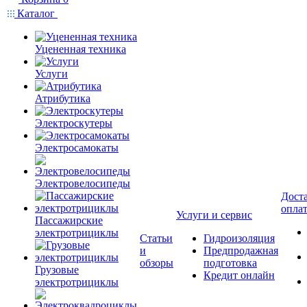
Каталог
Уцененная техника
Услуги
Атрибутика
Электроскутеры
Электросамокаты
Электровелосипеды
Доста
опла
Услуги и сервис
Пассажирские
электротрициклы
Статьи
Гидроизоляция
и
Предпродажная
обзоры
подготовка
Грузовые
Кредит онлайн
электротрициклы