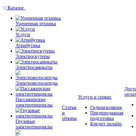
Каталог
Уцененная техника
Услуги
Атрибутика
Электроскутеры
Электросамокаты
Электровелосипеды
Доста
опла
Услуги и сервис
Пассажирские
электротрициклы
Статьи
Гидроизоляция
и
Предпродажная
обзоры
подготовка
Грузовые
Кредит онлайн
электротрициклы