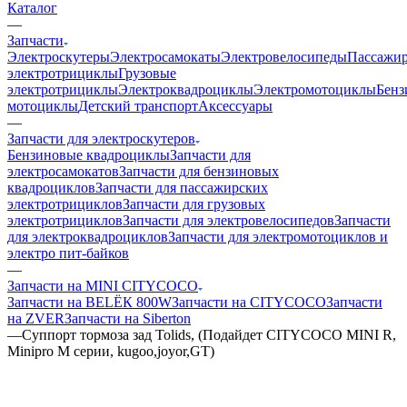
Каталог
—
Запчасти
Электроскутеры
Электросамокаты
Электровелосипеды
Пассажир
электротрициклы
Грузовые
электротрициклы
Электроквадроциклы
Электромотоциклы
Бенз
мотоциклы
Детский транспорт
Аксессуары
—
Запчасти для электроскутеров
Бензиновые квадроциклы
Запчасти для
электросамокатов
Запчасти для бензиновых
квадроциклов
Запчасти для пассажирских
электротрициклов
Запчасти для грузовых
электротрициклов
Запчасти для электровелосипедов
Запчасти
для электроквадроциклов
Запчасти для электромотоциклов и
электро пит-байков
—
Запчасти на MINI CITYCOCO
Запчасти на BELЁК 800W
Запчасти на CITYCOCO
Запчасти
на ZVER
Запчасти на Siberton
—
Суппорт тормоза зад Tolids, (Подайдет CITYCOCO MINI R,
Minipro M серии, kugoo,joyor,GT)