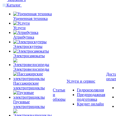
Каталог
Уцененная техника
Услуги
Атрибутика
Электроскутеры
Электросамокаты
Электровелосипеды
Доста
опла
Услуги и сервис
Пассажирские
электротрициклы
Статьи
Гидроизоляция
и
Предпродажная
обзоры
подготовка
Грузовые
Кредит онлайн
электротрициклы