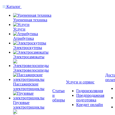
Каталог
Уцененная техника
Услуги
Атрибутика
Электроскутеры
Электросамокаты
Электровелосипеды
Доста
опла
Услуги и сервис
Пассажирские
электротрициклы
Статьи
Гидроизоляция
и
Предпродажная
обзоры
подготовка
Грузовые
Кредит онлайн
электротрициклы