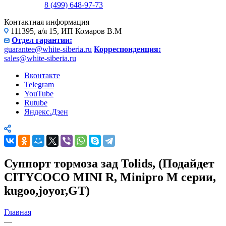
8 (499) 648-97-73
Контактная информация
111395, а/я 15, ИП Комаров В.М
Отдел гарантии:
guarantee@white-siberia.ru
Корреспонденция:
sales@white-siberia.ru
Вконтакте
Telegram
YouTube
Rutube
Яндекс.Дзен
Суппорт тормоза зад Tolids, (Подайдет
CITYCOCO MINI R, Minipro M серии,
kugoo,joyor,GT)
Главная
—