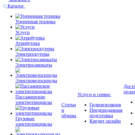
Каталог
Уцененная техника
Услуги
Атрибутика
Электроскутеры
Электросамокаты
Электровелосипеды
Доста
опла
Услуги и сервис
Пассажирские
электротрициклы
Статьи
Гидроизоляция
и
Предпродажная
обзоры
подготовка
Грузовые
Кредит онлайн
электротрициклы