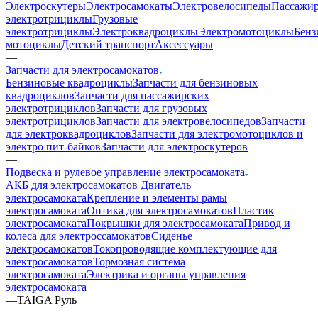
Электроскутеры
Электросамокаты
Электровелосипеды
Пассажир
электротрициклы
Грузовые
электротрициклы
Электроквадроциклы
Электромотоциклы
Бенз
мотоциклы
Детский транспорт
Аксессуары
—
Запчасти для электросамокатов
Бензиновые квадроциклы
Запчасти для бензиновых
квадроциклов
Запчасти для пассажирских
электротрициклов
Запчасти для грузовых
электротрициклов
Запчасти для электровелосипедов
Запчасти
для электроквадроциклов
Запчасти для электромотоциклов и
электро пит-байков
Запчасти для электроскутеров
—
Подвеска и рулевое управление электросамоката
АКБ для электросамокатов
Двигатель
электросамоката
Крепление и элементы рамы
электросамоката
Оптика для электросамокатов
Пластик
электросамоката
Покрышки для электросамоката
Привод и
колеса для электроссамокатов
Сиденье
электросамокатов
Токопроводящие комплектующие для
электросамокатов
Тормозная система
электросамоката
Электрика и органы управления
электросамоката
—
TAIGA Руль