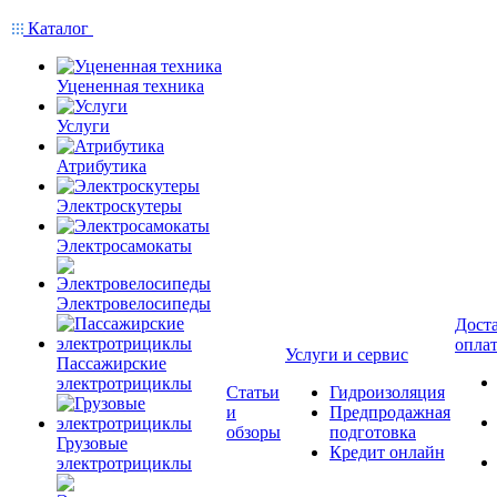
Каталог
Уцененная техника
Услуги
Атрибутика
Электроскутеры
Электросамокаты
Электровелосипеды
Доста
опла
Услуги и сервис
Пассажирские
электротрициклы
Статьи
Гидроизоляция
и
Предпродажная
обзоры
подготовка
Грузовые
Кредит онлайн
электротрициклы