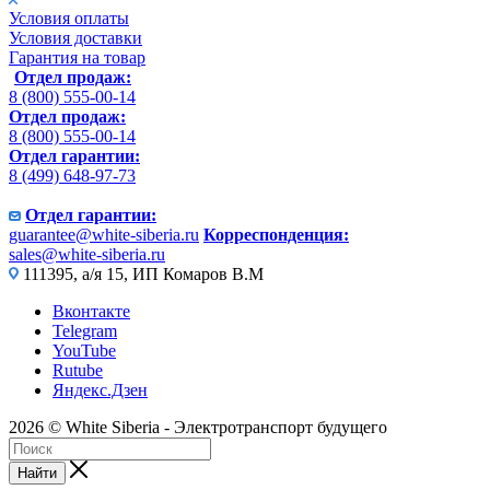
Условия оплаты
Условия доставки
Гарантия на товар
Отдел продаж:
8 (800) 555-00-14
Отдел продаж:
8 (800) 555-00-14
Отдел гарантии:
8 (499) 648-97-73
Отдел гарантии:
guarantee@white-siberia.ru
Корреспонденция:
sales@white-siberia.ru
111395, а/я 15, ИП Комаров В.М
Вконтакте
Telegram
YouTube
Rutube
Яндекс.Дзен
2026 © White Siberia - Электротранспорт будущего
Найти