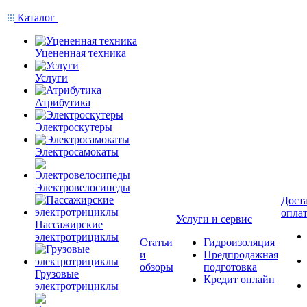
Каталог
Уцененная техника
Услуги
Атрибутика
Электроскутеры
Электросамокаты
Электровелосипеды
Доста
опла
Услуги и сервис
Пассажирские
электротрициклы
Статьи
Гидроизоляция
и
Предпродажная
обзоры
подготовка
Грузовые
Кредит онлайн
электротрициклы