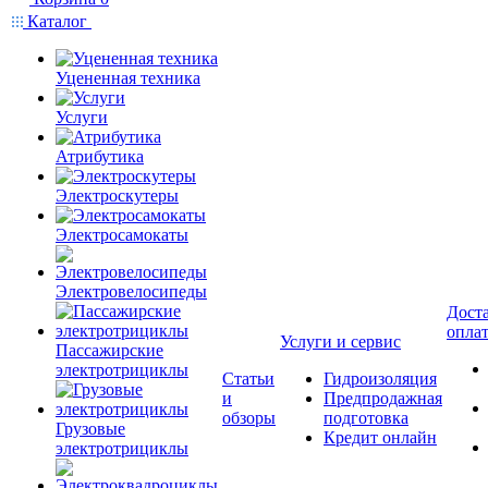
Каталог
Уцененная техника
Услуги
Атрибутика
Электроскутеры
Электросамокаты
Электровелосипеды
Доста
опла
Услуги и сервис
Пассажирские
электротрициклы
Статьи
Гидроизоляция
и
Предпродажная
обзоры
подготовка
Грузовые
Кредит онлайн
электротрициклы