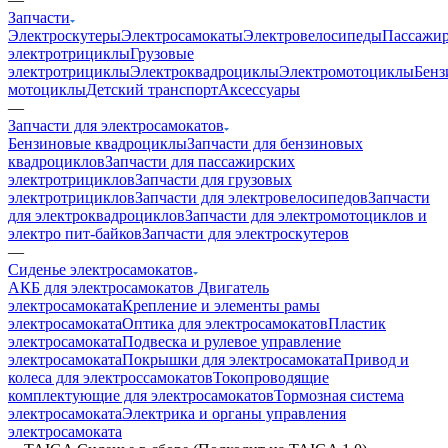
Запчасти
Электроскутеры
Электросамокаты
Электровелосипеды
Пассажир
электротрициклы
Грузовые
электротрициклы
Электроквадроциклы
Электромотоциклы
Бенз
мотоциклы
Детский транспорт
Аксессуары
—
Запчасти для электросамокатов
Бензиновые квадроциклы
Запчасти для бензиновых
квадроциклов
Запчасти для пассажирских
электротрициклов
Запчасти для грузовых
электротрициклов
Запчасти для электровелосипедов
Запчасти
для электроквадроциклов
Запчасти для электромотоциклов и
электро пит-байков
Запчасти для электроскутеров
—
Сиденье электросамокатов
АКБ для электросамокатов
Двигатель
электросамоката
Крепление и элементы рамы
электросамоката
Оптика для электросамокатов
Пластик
электросамоката
Подвеска и рулевое управление
электросамоката
Покрышки для электросамоката
Привод и
колеса для электроссамокатов
Токопроводящие
комплектующие для электросамокатов
Тормозная система
электросамоката
Электрика и органы управления
электросамоката