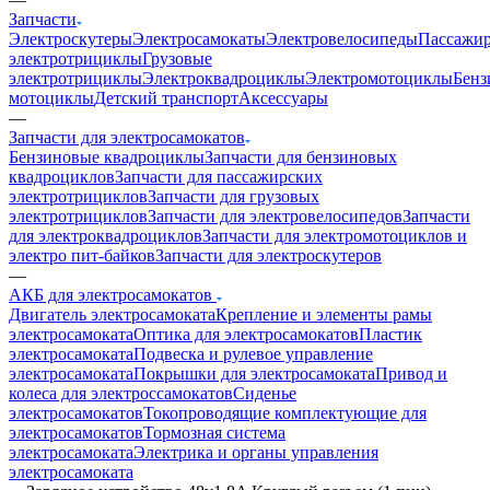
Запчасти
Электроскутеры
Электросамокаты
Электровелосипеды
Пассажир
электротрициклы
Грузовые
электротрициклы
Электроквадроциклы
Электромотоциклы
Бенз
мотоциклы
Детский транспорт
Аксессуары
—
Запчасти для электросамокатов
Бензиновые квадроциклы
Запчасти для бензиновых
квадроциклов
Запчасти для пассажирских
электротрициклов
Запчасти для грузовых
электротрициклов
Запчасти для электровелосипедов
Запчасти
для электроквадроциклов
Запчасти для электромотоциклов и
электро пит-байков
Запчасти для электроскутеров
—
АКБ для электросамокатов
Двигатель электросамоката
Крепление и элементы рамы
электросамоката
Оптика для электросамокатов
Пластик
электросамоката
Подвеска и рулевое управление
электросамоката
Покрышки для электросамоката
Привод и
колеса для электроссамокатов
Сиденье
электросамокатов
Токопроводящие комплектующие для
электросамокатов
Тормозная система
электросамоката
Электрика и органы управления
электросамоката