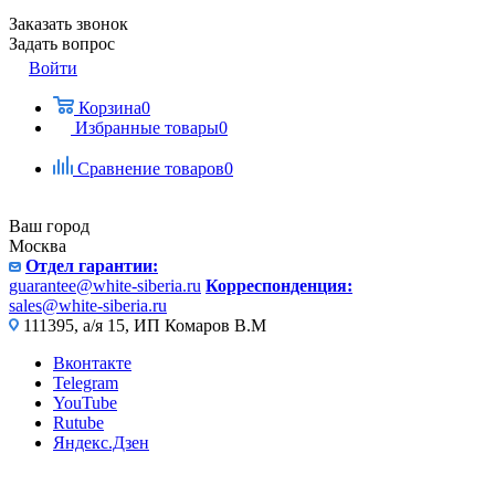
Заказать звонок
Задать вопрос
Войти
Корзина
0
Избранные товары
0
Сравнение товаров
0
Ваш город
Москва
Отдел гарантии:
guarantee@white-siberia.ru
Корреспонденция:
sales@white-siberia.ru
111395, а/я 15, ИП Комаров В.М
Вконтакте
Telegram
YouTube
Rutube
Яндекс.Дзен