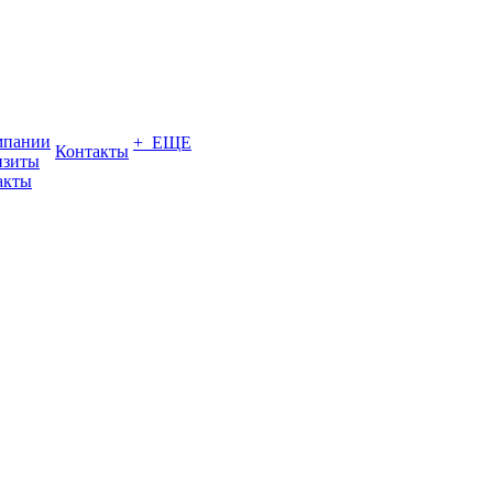
мпании
+ ЕЩЕ
Контакты
изиты
акты