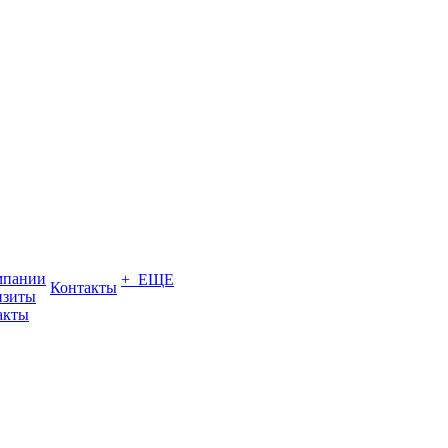
мпании
+ ЕЩЕ
Контакты
изиты
акты