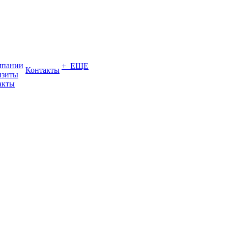
мпании
+ ЕЩЕ
Контакты
изиты
акты