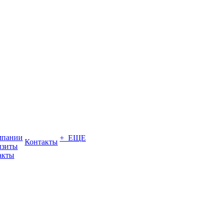
мпании
+ ЕЩЕ
Контакты
изиты
акты