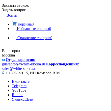
Заказать звонок
Задать вопрос
Войти
Корзина
0
Избранные товары
0
Сравнение товаров
0
Ваш город
Москва
Отдел гарантии:
guarantee@white-siberia.ru
Корреспонденция:
sales@white-siberia.ru
111395, а/я 15, ИП Комаров В.М
Вконтакте
Telegram
YouTube
Rutube
Яндекс.Дзен