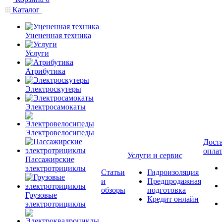
Каталог
Уцененная техника
Услуги
Атрибутика
Электроскутеры
Электросамокаты
Электровелосипеды
Доста
опла
Услуги и сервис
Пассажирские
электротрициклы
Статьи
Гидроизоляция
и
Предпродажная
обзоры
подготовка
Грузовые
Кредит онлайн
электротрициклы