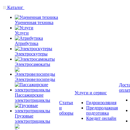
Каталог
Уцененная техника
Услуги
Атрибутика
Электроскутеры
Электросамокаты
Электровелосипеды
Доста
опла
Услуги и сервис
Пассажирские
электротрициклы
Статьи
Гидроизоляция
и
Предпродажная
обзоры
подготовка
Грузовые
Кредит онлайн
электротрициклы