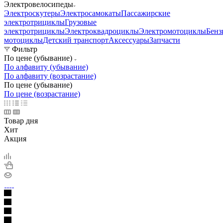
Электровелосипеды
Электроскутеры
Электросамокаты
Пассажирские
электротрициклы
Грузовые
электротрициклы
Электроквадроциклы
Электромотоциклы
Бенз
мотоциклы
Детский транспорт
Аксессуары
Запчасти
Фильтр
По цене (убывание)
По алфавиту (убывание)
По алфавиту (возрастание)
По цене (убывание)
По цене (возрастание)
Товар дня
Хит
Акция