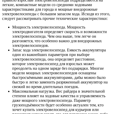
правило взрослые электровелосипеды подразделяются на
легкие, компактные модели со средними ходовыми
характеристиками для города и мощные внедорожные
электровелосипеды с большим запасом хода. Исходя из этого,
следует рассматривать прочие технические характеристики:
Мощность электровелосипеда. Мощность
электродвигателя определяет скорость и возможности
электровелосипеда. Чем она выше, тем легче он
разгоняется, что особенно важно для внедорожных
электровелосипедов.
Запас хода электровелосипеда. Емкость аккумулятора
один из важнейших параметров при выборе
электровелосипеда, она определяет расстояние,
которое электровелосипед для взрослых может
преодолеть на одном заряде без подзарядки. Многие
модели мощных электровелосипедов оснащены
быстросъёмными аккумуляторами, дабы можно было
быстро и легко заменить разряженный аккумулятор на
свежий во время длительных поездок.
Максимальная нагрузка. Вес райдера в значительной
степени влияет на ходовые качества и управляемость
даже мощного электровелосипеда. Параметр
грузоподъёмности будет особенно актуален тем, кто
хочет купить электровелосипед для курьеров или