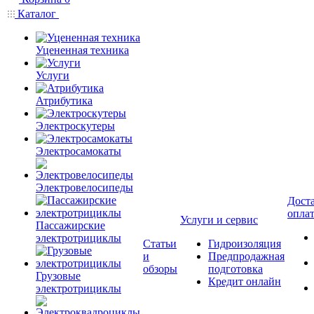
Каталог
Уцененная техника
Услуги
Атрибутика
Электроскутеры
Электросамокаты
Электровелосипеды
Доста
опла
Услуги и сервис
Пассажирские
электротрициклы
Статьи
Гидроизоляция
и
Предпродажная
обзоры
подготовка
Грузовые
Кредит онлайн
электротрициклы