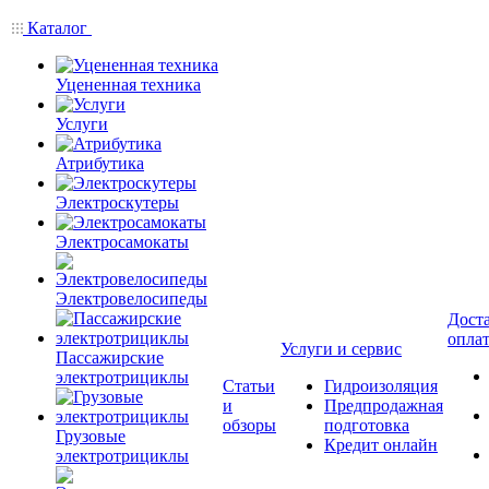
Каталог
Уцененная техника
Услуги
Атрибутика
Электроскутеры
Электросамокаты
Электровелосипеды
Доста
опла
Услуги и сервис
Пассажирские
электротрициклы
Статьи
Гидроизоляция
и
Предпродажная
обзоры
подготовка
Грузовые
Кредит онлайн
электротрициклы