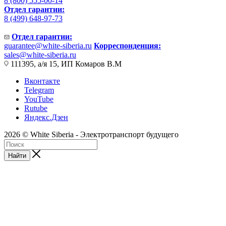
8 (800) 555-00-14
Отдел гарантии:
8 (499) 648-97-73
Отдел гарантии:
guarantee@white-siberia.ru
Корреспонденция:
sales@white-siberia.ru
111395, а/я 15, ИП Комаров В.М
Вконтакте
Telegram
YouTube
Rutube
Яндекс.Дзен
2026 © White Siberia - Электротранспорт будущего
Найти