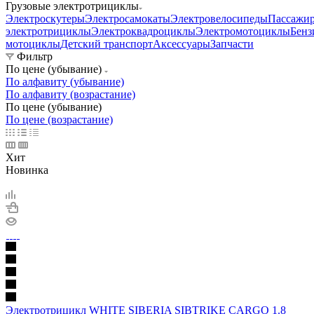
Грузовые электротрициклы
Электроскутеры
Электросамокаты
Электровелосипеды
Пассажир
электротрициклы
Электроквадроциклы
Электромотоциклы
Бенз
мотоциклы
Детский транспорт
Аксессуары
Запчасти
Фильтр
По цене (убывание)
По алфавиту (убывание)
По алфавиту (возрастание)
По цене (убывание)
По цене (возрастание)
Хит
Новинка
Электротрицикл WHITE SIBERIA SIBTRIKE CARGO 1.8