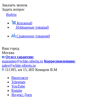
Заказать звонок
Задать вопрос
Войти
Корзина
0
Избранные товары
0
Сравнение товаров
0
Ваш город
Москва
Отдел гарантии:
guarantee@white-siberia.ru
Корреспонденция:
sales@white-siberia.ru
111395, а/я 15, ИП Комаров В.М
Вконтакте
Telegram
YouTube
Rutube
Яндекс.Дзен