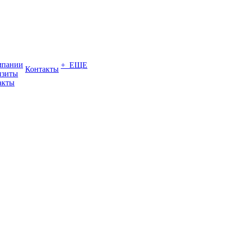
мпании
+ ЕЩЕ
Контакты
изиты
акты