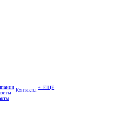
мпании
+ ЕЩЕ
Контакты
изиты
акты