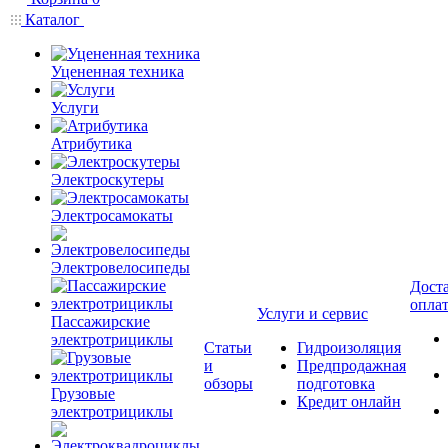
Каталог
Уцененная техника
Услуги
Атрибутика
Электроскутеры
Электросамокаты
Электровелосипеды
Доста
опла
Услуги и сервис
Пассажирские
электротрициклы
Статьи
Гидроизоляция
и
Предпродажная
обзоры
подготовка
Грузовые
Кредит онлайн
электротрициклы