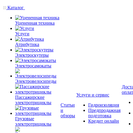
Каталог
Уцененная техника
Услуги
Атрибутика
Электроскутеры
Электросамокаты
Электровелосипеды
Доста
опла
Услуги и сервис
Пассажирские
электротрициклы
Статьи
Гидроизоляция
и
Предпродажная
обзоры
подготовка
Грузовые
Кредит онлайн
электротрициклы