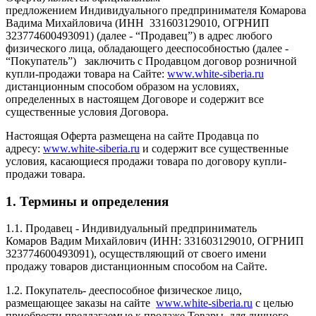
предложением Индивидуального предпринимателя Комарова
Вадима Михайловича (ИНН 331603129010, ОГРНИП
323774600493091) (далее - “Продавец”) в адрес любого
физического лица, обладающего дееспособностью (далее -
“Покупатель”) заключить с Продавцом договор розничной
купли-продажи товара на Сайте:
www.white-siberia.ru
дистанционным способом образом на условиях,
определенных в настоящем Договоре и содержит все
существенные условия Договора.
Настоящая Оферта размещена на сайте Продавца по
адресу:
www.white-siberia.ru
и содержит все существенные
условия, касающиеся продажи товара по договору купли-
продажи товара.
1. Термины и определения
1.1. Продавец - Индивидуальный предприниматель
Комаров Вадим Михайлович (ИНН: 331603129010, ОГРНИП
323774600493091), осуществляющий от своего имени
продажу товаров дистанционным способом на Сайте.
1.2. Покупатель- дееспособное физическое лицо,
размещающее заказы на сайте
www.white-siberia.ru
с целью
приобрести предлагаемые к продаже Товары, для личного,