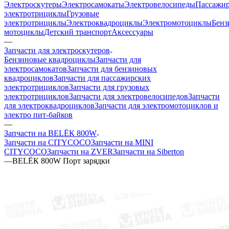
Электроскутеры
Электросамокаты
Электровелосипеды
Пассажир
электротрициклы
Грузовые
электротрициклы
Электроквадроциклы
Электромотоциклы
Бенз
мотоциклы
Детский транспорт
Аксессуары
—
Запчасти для электроскутеров
Бензиновые квадроциклы
Запчасти для
электросамокатов
Запчасти для бензиновых
квадроциклов
Запчасти для пассажирских
электротрициклов
Запчасти для грузовых
электротрициклов
Запчасти для электровелосипедов
Запчасти
для электроквадроциклов
Запчасти для электромотоциклов и
электро пит-байков
—
Запчасти на BELЁК 800W
Запчасти на CITYCOCO
Запчасти на MINI
CITYCOCO
Запчасти на ZVER
Запчасти на Siberton
—
BELЁК 800W Порт зарядки