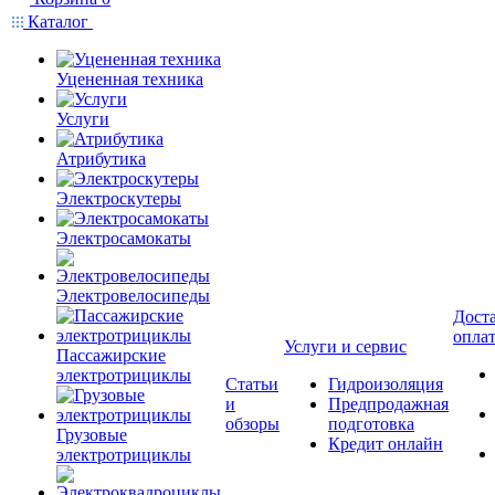
Каталог
Уцененная техника
Услуги
Атрибутика
Электроскутеры
Электросамокаты
Электровелосипеды
Доста
опла
Услуги и сервис
Пассажирские
электротрициклы
Статьи
Гидроизоляция
и
Предпродажная
обзоры
подготовка
Грузовые
Кредит онлайн
электротрициклы