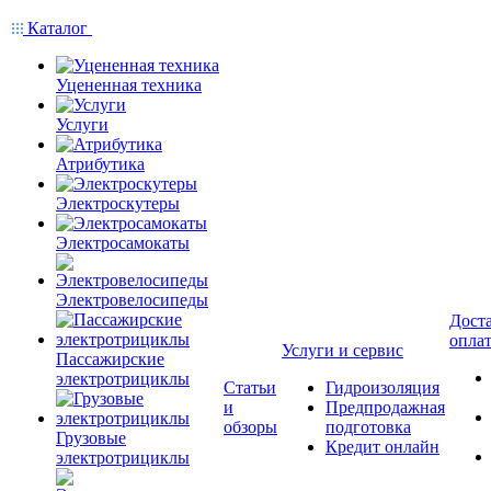
Каталог
Уцененная техника
Услуги
Атрибутика
Электроскутеры
Электросамокаты
Электровелосипеды
Доста
опла
Услуги и сервис
Пассажирские
электротрициклы
Статьи
Гидроизоляция
и
Предпродажная
обзоры
подготовка
Грузовые
Кредит онлайн
электротрициклы