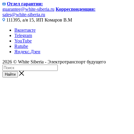
Отдел гарантии:
guarantee@white-siberia.ru
Корреспонденция:
sales@white-siberia.ru
111395, а/я 15, ИП Комаров В.М
Вконтакте
Telegram
YouTube
Rutube
Яндекс.Дзен
2026 © White Siberia - Электротранспорт будущего
Найти