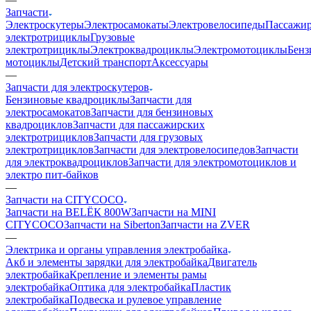
Запчасти
Электроскутеры
Электросамокаты
Электровелосипеды
Пассажир
электротрициклы
Грузовые
электротрициклы
Электроквадроциклы
Электромотоциклы
Бенз
мотоциклы
Детский транспорт
Аксессуары
—
Запчасти для электроскутеров
Бензиновые квадроциклы
Запчасти для
электросамокатов
Запчасти для бензиновых
квадроциклов
Запчасти для пассажирских
электротрициклов
Запчасти для грузовых
электротрициклов
Запчасти для электровелосипедов
Запчасти
для электроквадроциклов
Запчасти для электромотоциклов и
электро пит-байков
—
Запчасти на CITYCOCO
Запчасти на BELЁК 800W
Запчасти на MINI
CITYCOCO
Запчасти на Siberton
Запчасти на ZVER
—
Электрика и органы управления электробайка
Акб и элементы зарядки для электробайка
Двигатель
электробайка
Крепление и элементы рамы
электробайка
Оптика для электробайка
Пластик
электробайка
Подвеска и рулевое управление