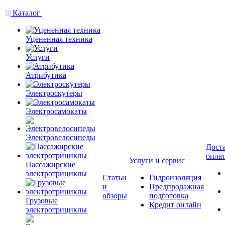
Каталог
Уцененная техника
Услуги
Атрибутика
Электроскутеры
Электросамокаты
Электровелосипеды
Доста
опла
Услуги и сервис
Пассажирские
электротрициклы
Статьи
Гидроизоляция
и
Предпродажная
обзоры
подготовка
Грузовые
Кредит онлайн
электротрициклы