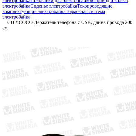
электробайка
Покрышки для электробайков
Привод и колеса
электробайка
Сиденье электробайка
Токопроводящие
комплектующие электробайка
Тормозная система
электробайка
—
CITYCOCO Держатель телефона с USB, длина провода 200
см