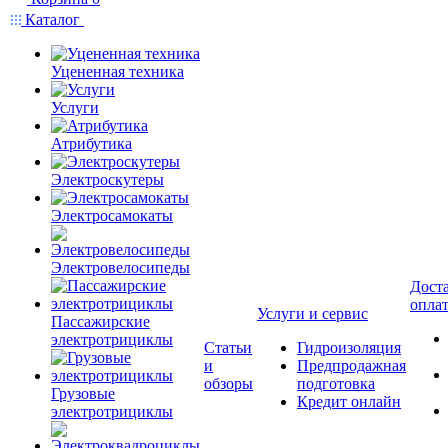
Каталог
Уцененная техника
Услуги
Атрибутика
Электроскутеры
Электросамокаты
Электровелосипеды
Доста
опла
Услуги и сервис
Пассажирские
электротрициклы
Статьи
Гидроизоляция
и
Предпродажная
обзоры
подготовка
Грузовые
Кредит онлайн
электротрициклы