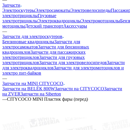
Запчасти
Электроскутеры
Электросамокаты
Электровелосипеды
Пассажир
электротрициклы
Грузовые
электротрициклы
Электроквадроциклы
Электромотоциклы
Бенз
мотоциклы
Детский транспорт
Аксессуары
—
Запчасти для электроскутеров
Бензиновые квадроциклы
Запчасти для
электросамокатов
Запчасти для бензиновых
квадроциклов
Запчасти для пассажирских
электротрициклов
Запчасти для грузовых
электротрициклов
Запчасти для электровелосипедов
Запчасти
для электроквадроциклов
Запчасти для электромотоциклов и
электро пит-байков
—
Запчасти на MINI CITYCOCO
Запчасти на BELЁК 800W
Запчасти на CITYCOCO
Запчасти
на ZVER
Запчасти на Siberton
—
CITYCOCO MINI Пластик фары (перед)