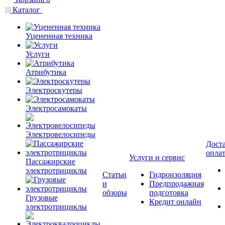
Каталог
Уцененная техника
Услуги
Атрибутика
Электроскутеры
Электросамокаты
Электровелосипеды
Доста
опла
Услуги и сервис
Пассажирские
электротрициклы
Статьи
Гидроизоляция
и
Предпродажная
обзоры
подготовка
Грузовые
Кредит онлайн
электротрициклы