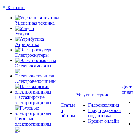
Каталог
Уцененная техника
Услуги
Атрибутика
Электроскутеры
Электросамокаты
Электровелосипеды
Доста
опла
Услуги и сервис
Пассажирские
электротрициклы
Статьи
Гидроизоляция
и
Предпродажная
обзоры
подготовка
Грузовые
Кредит онлайн
электротрициклы