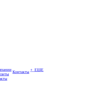
мпании
+ ЕЩЕ
Контакты
изиты
акты