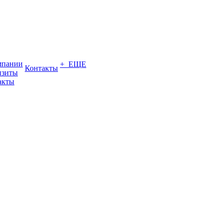
мпании
+ ЕЩЕ
Контакты
изиты
акты