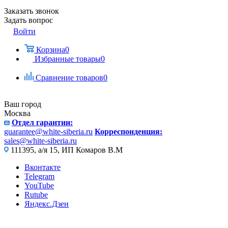
Заказать звонок
Задать вопрос
Войти
Корзина
0
Избранные товары
0
Сравнение товаров
0
Ваш город
Москва
Отдел гарантии:
guarantee@white-siberia.ru
Корреспонденция:
sales@white-siberia.ru
111395, а/я 15, ИП Комаров В.М
Вконтакте
Telegram
YouTube
Rutube
Яндекс.Дзен