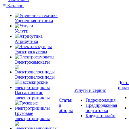
Каталог
Уцененная техника
Услуги
Атрибутика
Электроскутеры
Электросамокаты
Электровелосипеды
Доста
опла
Услуги и сервис
Пассажирские
электротрициклы
Статьи
Гидроизоляция
и
Предпродажная
обзоры
подготовка
Грузовые
Кредит онлайн
электротрициклы