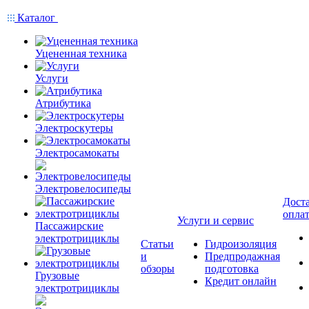
Каталог
Уцененная техника
Услуги
Атрибутика
Электроскутеры
Электросамокаты
Электровелосипеды
Доста
опла
Услуги и сервис
Пассажирские
электротрициклы
Статьи
Гидроизоляция
и
Предпродажная
обзоры
подготовка
Грузовые
Кредит онлайн
электротрициклы