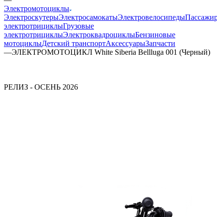
Электромотоциклы
Электроскутеры
Электросамокаты
Электровелосипеды
Пассажир
электротрициклы
Грузовые
электротрициклы
Электроквадроциклы
Бензиновые
мотоциклы
Детский транспорт
Аксессуары
Запчасти
—
ЭЛЕКТРОМОТОЦИКЛ White Siberia Bellluga 001 (Черный)
РЕЛИЗ - ОСЕНЬ 2026