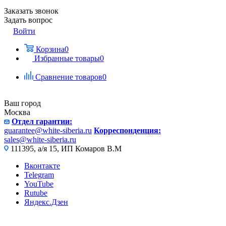
Заказать звонок
Задать вопрос
Войти
Корзина
0
Избранные товары
0
Сравнение товаров
0
Ваш город
Москва
Отдел гарантии:
guarantee@white-siberia.ru
Корреспонденция:
sales@white-siberia.ru
111395, а/я 15, ИП Комаров В.М
Вконтакте
Telegram
YouTube
Rutube
Яндекс.Дзен