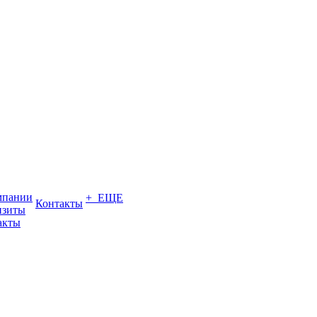
мпании
+ ЕЩЕ
Контакты
изиты
акты