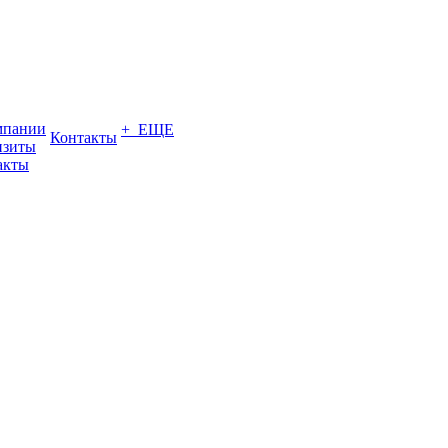
мпании
+ ЕЩЕ
Контакты
изиты
акты