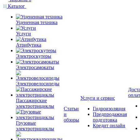
Каталог
Уцененная техника
Услуги
Атрибутика
Электроскутеры
Электросамокаты
Электровелосипеды
Доста
опла
Услуги и сервис
Пассажирские
электротрициклы
Статьи
Гидроизоляция
и
Предпродажная
обзоры
подготовка
Грузовые
Кредит онлайн
электротрициклы