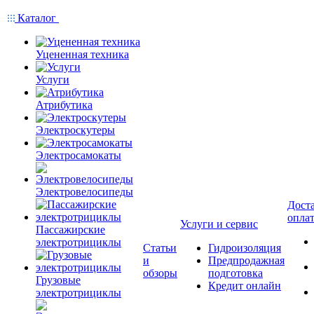
Каталог
Уцененная техника
Услуги
Атрибутика
Электроскутеры
Электросамокаты
Электровелосипеды
Доста
опла
Услуги и сервис
Пассажирские
электротрициклы
Статьи
Гидроизоляция
и
Предпродажная
обзоры
подготовка
Грузовые
Кредит онлайн
электротрициклы