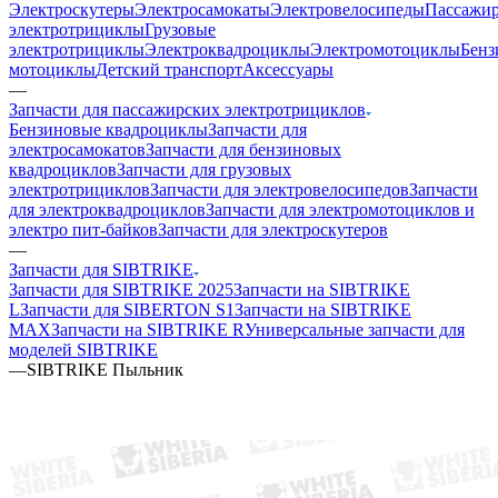
Электроскутеры
Электросамокаты
Электровелосипеды
Пассажир
электротрициклы
Грузовые
электротрициклы
Электроквадроциклы
Электромотоциклы
Бенз
мотоциклы
Детский транспорт
Аксессуары
—
Запчасти для пассажирских электротрициклов
Бензиновые квадроциклы
Запчасти для
электросамокатов
Запчасти для бензиновых
квадроциклов
Запчасти для грузовых
электротрициклов
Запчасти для электровелосипедов
Запчасти
для электроквадроциклов
Запчасти для электромотоциклов и
электро пит-байков
Запчасти для электроскутеров
—
Запчасти для SIBTRIKE
Запчасти для SIBTRIKE 2025
Запчасти на SIBTRIKE
L
Запчасти для SIBERTON S1
Запчасти на SIBTRIKE
MAX
Запчасти на SIBTRIKE R
Универсальные запчасти для
моделей SIBTRIKE
—
SIBTRIKE Пыльник