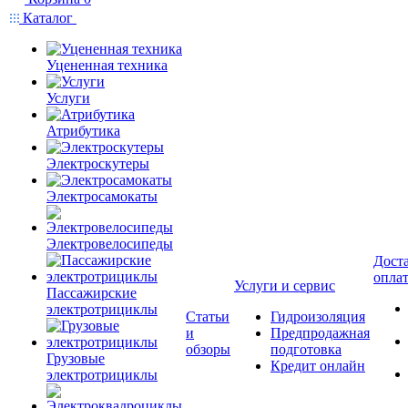
Каталог
Уцененная техника
Услуги
Атрибутика
Электроскутеры
Электросамокаты
Электровелосипеды
Доста
опла
Услуги и сервис
Пассажирские
электротрициклы
Статьи
Гидроизоляция
и
Предпродажная
обзоры
подготовка
Грузовые
Кредит онлайн
электротрициклы