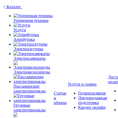
Каталог
Уцененная техника
Услуги
Атрибутика
Электроскутеры
Электросамокаты
Электровелосипеды
Доста
опла
Услуги и сервис
Пассажирские
электротрициклы
Статьи
Гидроизоляция
и
Предпродажная
обзоры
подготовка
Грузовые
Кредит онлайн
электротрициклы