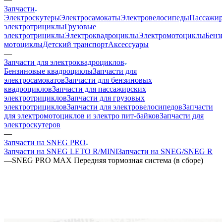
Запчасти
Электроскутеры
Электросамокаты
Электровелосипеды
Пассажир
электротрициклы
Грузовые
электротрициклы
Электроквадроциклы
Электромотоциклы
Бенз
мотоциклы
Детский транспорт
Аксессуары
—
Запчасти для электроквадроциклов
Бензиновые квадроциклы
Запчасти для
электросамокатов
Запчасти для бензиновых
квадроциклов
Запчасти для пассажирских
электротрициклов
Запчасти для грузовых
электротрициклов
Запчасти для электровелосипедов
Запчасти
для электромотоциклов и электро пит-байков
Запчасти для
электроскутеров
—
Запчасти на SNEG PRO
Запчасти на SNEG LETO R/MINI
Запчасти на SNEG/SNEG R
—
SNEG PRO MAX Передняя тормозная система (в сборе)