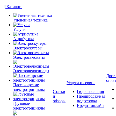
Каталог
Уцененная техника
Услуги
Атрибутика
Электроскутеры
Электросамокаты
Электровелосипеды
Доста
опла
Услуги и сервис
Пассажирские
электротрициклы
Статьи
Гидроизоляция
и
Предпродажная
обзоры
подготовка
Грузовые
Кредит онлайн
электротрициклы