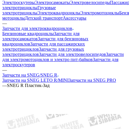
Электроскутеры
Электросамокаты
Электровелосипеды
Пассажир
электротрициклы
Грузовые
электротрициклы
Электроквадроциклы
Электромотоциклы
Бенз
мотоциклы
Детский транспорт
Аксессуары
—
Запчасти для электроквадроциклов
Бензиновые квадроциклы
Запчасти для
электросамокатов
Запчасти для бензиновых
квадроциклов
Запчасти для пассажирских
электротрициклов
Запчасти для грузовых
электротрициклов
Запчасти для электровелосипедов
Запчасти
для электромотоциклов и электро пит-байков
Запчасти для
электроскутеров
—
Запчасти на SNEG/SNEG R
Запчасти на SNEG LETO R/MINI
Запчасти на SNEG PRO
—
SNEG R Пластик-Зад