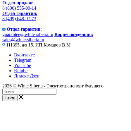
Отдел продаж:
8 (800) 555-00-14
Отдел гарантии:
8 (499) 648-97-73
Отдел гарантии:
guarantee@white-siberia.ru
Корреспонденция:
sales@white-siberia.ru
111395, а/я 15, ИП Комаров В.М
Вконтакте
Telegram
YouTube
Rutube
Яндекс.Дзен
2026 © White Siberia - Электротранспорт будущего
Найти