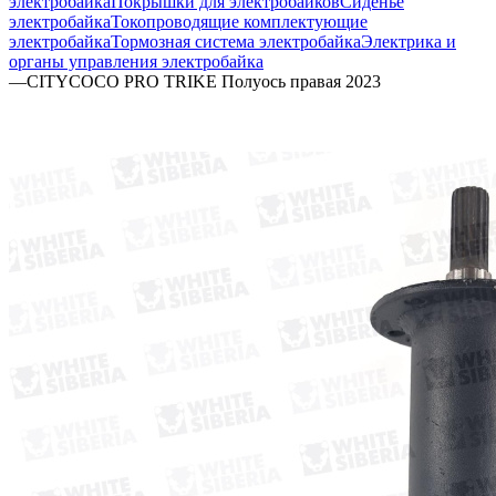
электробайка
Покрышки для электробайков
Сиденье
электробайка
Токопроводящие комплектующие
электробайка
Тормозная система электробайка
Электрика и
органы управления электробайка
—
CITYCOCO PRO TRIKE Полуось правая 2023