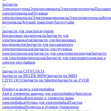
Запчасти
Электроскутеры
Электросамокаты
Электровелосипеды
Пассажир
электротрициклы
Грузовые
электротрициклы
Электроквадроциклы
Электромотоциклы
Бенз
мотоциклы
Детский транспорт
Аксессуары
—
Запчасти для электроскутеров
Бензиновые квадроциклы
Запчасти для
электросамокатов
Запчасти для бензиновых
квадроциклов
Запчасти для пассажирских
электротрициклов
Запчасти для грузовых
электротрициклов
Запчасти для электровелосипедов
Запчасти
для электроквадроциклов
Запчасти для электромотоциклов и
электро пит-байков
—
Запчасти на CITYCOCO
Запчасти на BELЁК 800W
Запчасти на MINI
CITYCOCO
Запчасти на Siberton
Запчасти на ZVER
—
Привод и колеса электробайка
Акб и элементы зарядки для электробайка
Двигатель
электробайка
Крепление и элементы рамы
электробайка
Оптика для электробайка
Пластик
электробайка
Подвеска и рулевое управление