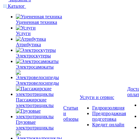
Каталог
Уцененная техника
Услуги
Атрибутика
Электроскутеры
Электросамокаты
Электровелосипеды
Доста
опла
Услуги и сервис
Пассажирские
электротрициклы
Статьи
Гидроизоляция
и
Предпродажная
обзоры
подготовка
Грузовые
Кредит онлайн
электротрициклы