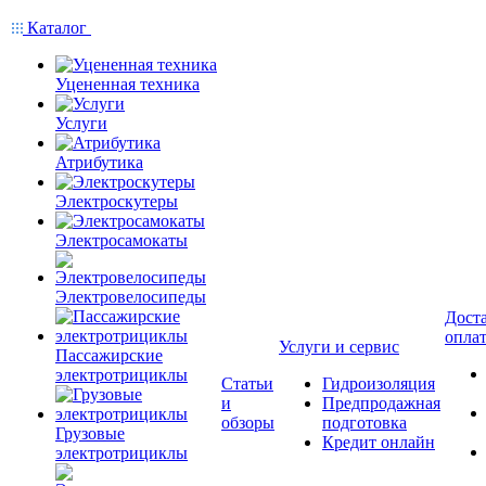
Каталог
Уцененная техника
Услуги
Атрибутика
Электроскутеры
Электросамокаты
Электровелосипеды
Доста
опла
Услуги и сервис
Пассажирские
электротрициклы
Статьи
Гидроизоляция
и
Предпродажная
обзоры
подготовка
Грузовые
Кредит онлайн
электротрициклы