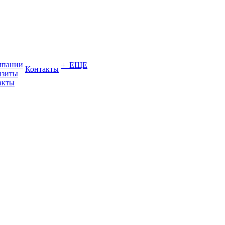
мпании
+ ЕЩЕ
Контакты
изиты
акты