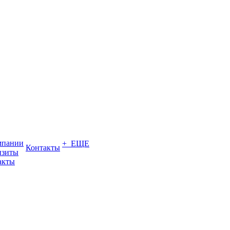
мпании
+ ЕЩЕ
Контакты
изиты
акты