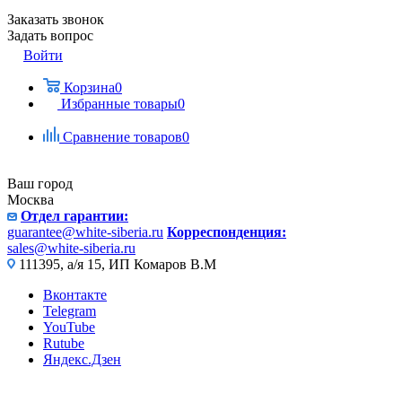
Заказать звонок
Задать вопрос
Войти
Корзина
0
Избранные товары
0
Сравнение товаров
0
Ваш город
Москва
Отдел гарантии:
guarantee@white-siberia.ru
Корреспонденция:
sales@white-siberia.ru
111395, а/я 15, ИП Комаров В.М
Вконтакте
Telegram
YouTube
Rutube
Яндекс.Дзен