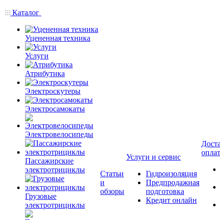
Каталог
Уцененная техника
Услуги
Атрибутика
Электроскутеры
Электросамокаты
Электровелосипеды
Доста
опла
Услуги и сервис
Пассажирские
электротрициклы
Статьи
Гидроизоляция
и
Предпродажная
обзоры
подготовка
Грузовые
Кредит онлайн
электротрициклы