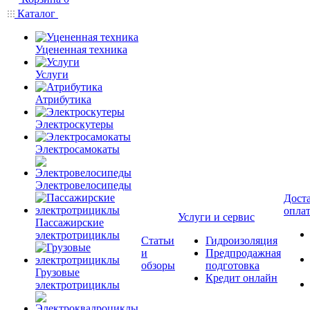
Каталог
Уцененная техника
Услуги
Атрибутика
Электроскутеры
Электросамокаты
Электровелосипеды
Доста
опла
Услуги и сервис
Пассажирские
электротрициклы
Статьи
Гидроизоляция
и
Предпродажная
обзоры
подготовка
Грузовые
Кредит онлайн
электротрициклы