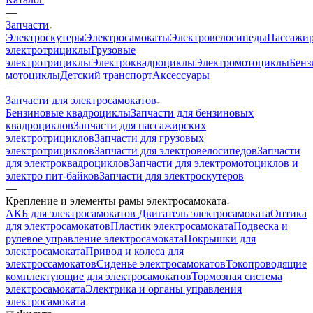
—
Запчасти
Электроскутеры
Электросамокаты
Электровелосипеды
Пассажир
электротрициклы
Грузовые
электротрициклы
Электроквадроциклы
Электромотоциклы
Бенз
мотоциклы
Детский транспорт
Аксессуары
—
Запчасти для электросамокатов
Бензиновые квадроциклы
Запчасти для бензиновых
квадроциклов
Запчасти для пассажирских
электротрициклов
Запчасти для грузовых
электротрициклов
Запчасти для электровелосипедов
Запчасти
для электроквадроциклов
Запчасти для электромотоциклов и
электро пит-байков
Запчасти для электроскутеров
—
Крепление и элементы рамы электросамоката
АКБ для электросамокатов
Двигатель электросамоката
Оптика
для электросамокатов
Пластик электросамоката
Подвеска и
рулевое управление электросамоката
Покрышки для
электросамоката
Привод и колеса для
электроссамокатов
Сиденье электросамокатов
Токопроводящие
комплектующие для электросамокатов
Тормозная система
электросамоката
Электрика и органы управления
электросамоката