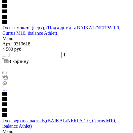
Гусь самоката (верх), (Подходит для BAIKAL/NERPA 1.0,
Currus M10, ibalance Athlet)
Мало
Арт.: 0319618
4 500
руб.
В корзину
Гусь верхняя часть В,(BAIKAL/NERPA 1.0, Currus M10,
ibalance Athlet)
Мало