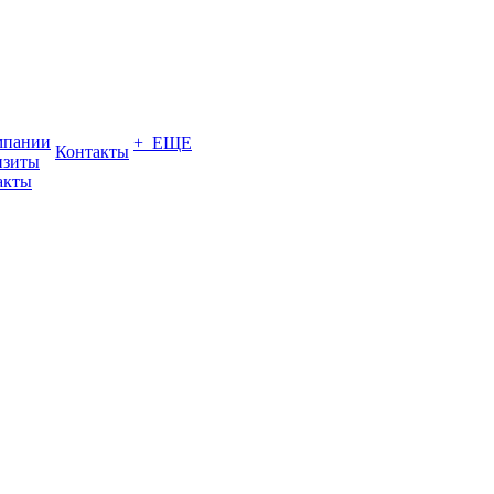
мпании
+ ЕЩЕ
Контакты
изиты
акты