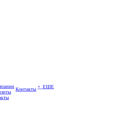
мпании
+ ЕЩЕ
Контакты
изиты
акты