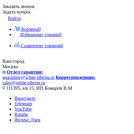
Заказать звонок
Задать вопрос
Войти
Корзина
0
Избранные товары
0
Сравнение товаров
0
Ваш город
Москва
Отдел гарантии:
guarantee@white-siberia.ru
Корреспонденция:
sales@white-siberia.ru
111395, а/я 15, ИП Комаров В.М
Вконтакте
Telegram
YouTube
Rutube
Яндекс.Дзен