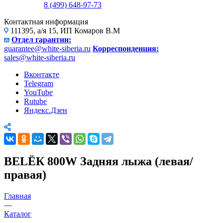
8 (499) 648-97-73
Контактная информация
111395, а/я 15, ИП Комаров В.М
Отдел гарантии:
guarantee@white-siberia.ru
Корреспонденция:
sales@white-siberia.ru
Вконтакте
Telegram
YouTube
Rutube
Яндекс.Дзен
BELЁК 800W Задняя лыжа (левая/
правая)
Главная
—
Каталог
—