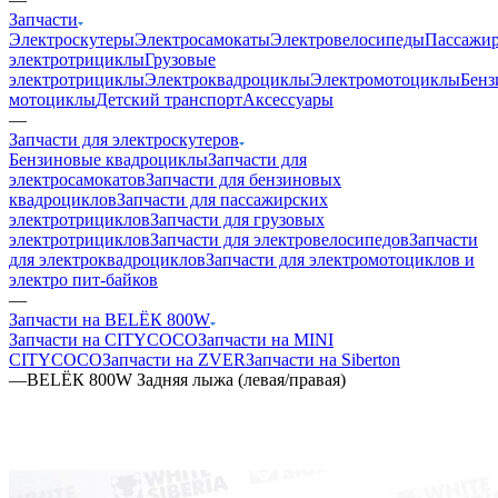
Запчасти
Электроскутеры
Электросамокаты
Электровелосипеды
Пассажир
электротрициклы
Грузовые
электротрициклы
Электроквадроциклы
Электромотоциклы
Бенз
мотоциклы
Детский транспорт
Аксессуары
—
Запчасти для электроскутеров
Бензиновые квадроциклы
Запчасти для
электросамокатов
Запчасти для бензиновых
квадроциклов
Запчасти для пассажирских
электротрициклов
Запчасти для грузовых
электротрициклов
Запчасти для электровелосипедов
Запчасти
для электроквадроциклов
Запчасти для электромотоциклов и
электро пит-байков
—
Запчасти на BELЁК 800W
Запчасти на CITYCOCO
Запчасти на MINI
CITYCOCO
Запчасти на ZVER
Запчасти на Siberton
—
BELЁК 800W Задняя лыжа (левая/правая)