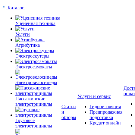
Каталог
Уцененная техника
Услуги
Атрибутика
Электроскутеры
Электросамокаты
Электровелосипеды
Доста
опла
Услуги и сервис
Пассажирские
электротрициклы
Статьи
Гидроизоляция
и
Предпродажная
обзоры
подготовка
Грузовые
Кредит онлайн
электротрициклы