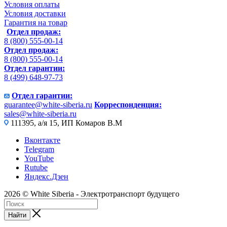
Условия оплаты
Условия доставки
Гарантия на товар
Отдел продаж:
8 (800) 555-00-14
Отдел продаж:
8 (800) 555-00-14
Отдел гарантии:
8 (499) 648-97-73
Отдел гарантии:
guarantee@white-siberia.ru
Корреспонденция:
sales@white-siberia.ru
111395, а/я 15, ИП Комаров В.М
Вконтакте
Telegram
YouTube
Rutube
Яндекс.Дзен
2026 © White Siberia - Электротранспорт будущего
Найти