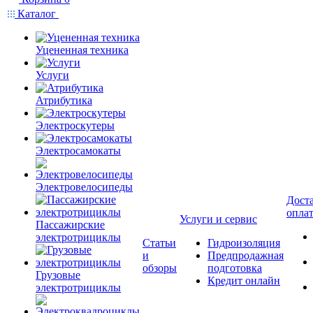
Каталог
Уцененная техника
Услуги
Атрибутика
Электроскутеры
Электросамокаты
Электровелосипеды
Доста
опла
Услуги и сервис
Пассажирские
электротрициклы
Статьи
Гидроизоляция
и
Предпродажная
обзоры
подготовка
Грузовые
Кредит онлайн
электротрициклы