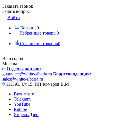
Заказать звонок
Задать вопрос
Войти
Корзина
0
Избранные товары
0
Сравнение товаров
0
Ваш город
Москва
Отдел гарантии:
guarantee@white-siberia.ru
Корреспонденция:
sales@white-siberia.ru
111395, а/я 15, ИП Комаров В.М
Вконтакте
Telegram
YouTube
Rutube
Яндекс.Дзен