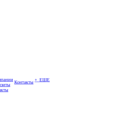
мпании
+ ЕЩЕ
Контакты
изиты
акты