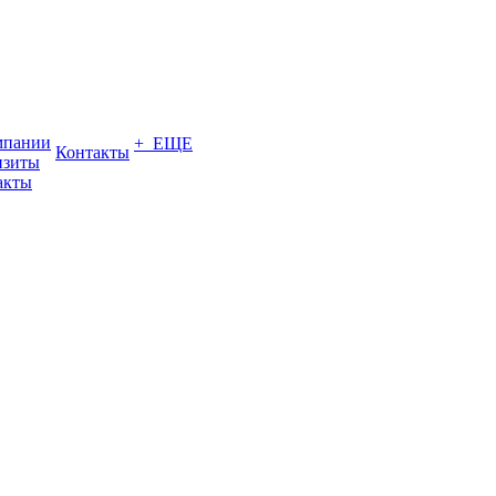
мпании
+ ЕЩЕ
Контакты
изиты
акты