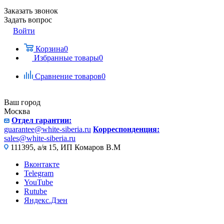
Заказать звонок
Задать вопрос
Войти
Корзина
0
Избранные товары
0
Сравнение товаров
0
Ваш город
Москва
Отдел гарантии:
guarantee@white-siberia.ru
Корреспонденция:
sales@white-siberia.ru
111395, а/я 15, ИП Комаров В.М
Вконтакте
Telegram
YouTube
Rutube
Яндекс.Дзен