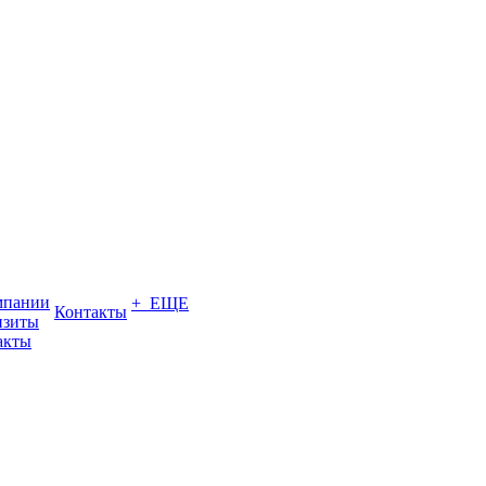
мпании
+ ЕЩЕ
Контакты
изиты
акты