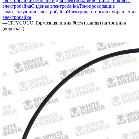
электробайка
Покрышки для электробайков
Привод и колеса
электробайка
Сиденье электробайка
Токопроводящие
комплектующие электробайка
Электрика и органы управления
электробайка
—
CITYCOCO Тормозная линия 60см (задняя) на трицикл
(короткая)