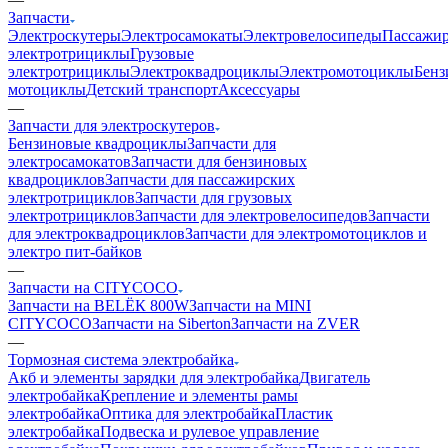
Запчасти
Электроскутеры
Электросамокаты
Электровелосипеды
Пассажир
электротрициклы
Грузовые
электротрициклы
Электроквадроциклы
Электромотоциклы
Бенз
мотоциклы
Детский транспорт
Аксессуары
—
Запчасти для электроскутеров
Бензиновые квадроциклы
Запчасти для
электросамокатов
Запчасти для бензиновых
квадроциклов
Запчасти для пассажирских
электротрициклов
Запчасти для грузовых
электротрициклов
Запчасти для электровелосипедов
Запчасти
для электроквадроциклов
Запчасти для электромотоциклов и
электро пит-байков
—
Запчасти на CITYCOCO
Запчасти на BELЁК 800W
Запчасти на MINI
CITYCOCO
Запчасти на Siberton
Запчасти на ZVER
—
Тормозная система электробайка
Акб и элементы зарядки для электробайка
Двигатель
электробайка
Крепление и элементы рамы
электробайка
Оптика для электробайка
Пластик
электробайка
Подвеска и рулевое управление