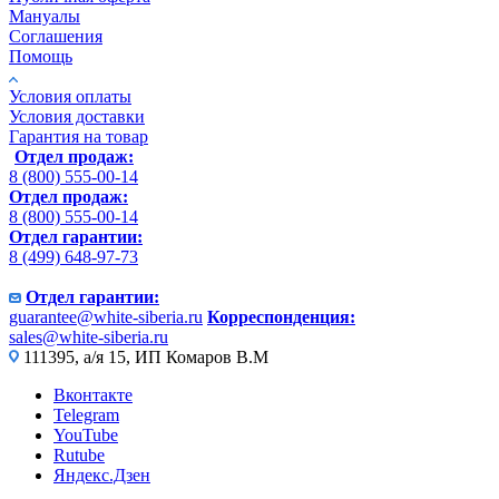
Мануалы
Соглашения
Помощь
Условия оплаты
Условия доставки
Гарантия на товар
Отдел продаж:
8 (800) 555-00-14
Отдел продаж:
8 (800) 555-00-14
Отдел гарантии:
8 (499) 648-97-73
Отдел гарантии:
guarantee@white-siberia.ru
Корреспонденция:
sales@white-siberia.ru
111395, а/я 15, ИП Комаров В.М
Вконтакте
Telegram
YouTube
Rutube
Яндекс.Дзен