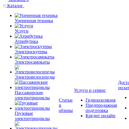
Каталог
Уцененная техника
Услуги
Атрибутика
Электроскутеры
Электросамокаты
Электровелосипеды
Доста
опла
Услуги и сервис
Пассажирские
электротрициклы
Статьи
Гидроизоляция
и
Предпродажная
обзоры
подготовка
Грузовые
Кредит онлайн
электротрициклы