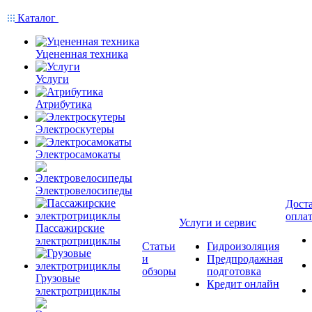
Каталог
Уцененная техника
Услуги
Атрибутика
Электроскутеры
Электросамокаты
Электровелосипеды
Доста
опла
Услуги и сервис
Пассажирские
электротрициклы
Статьи
Гидроизоляция
и
Предпродажная
обзоры
подготовка
Грузовые
Кредит онлайн
электротрициклы