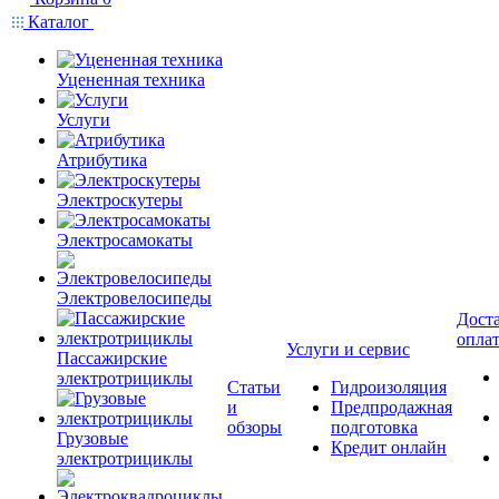
Каталог
Уцененная техника
Услуги
Атрибутика
Электроскутеры
Электросамокаты
Электровелосипеды
Доста
опла
Услуги и сервис
Пассажирские
электротрициклы
Статьи
Гидроизоляция
и
Предпродажная
обзоры
подготовка
Грузовые
Кредит онлайн
электротрициклы