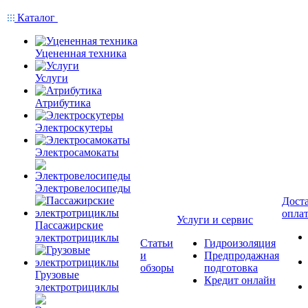
Каталог
Уцененная техника
Услуги
Атрибутика
Электроскутеры
Электросамокаты
Электровелосипеды
Доста
опла
Услуги и сервис
Пассажирские
электротрициклы
Статьи
Гидроизоляция
и
Предпродажная
обзоры
подготовка
Грузовые
Кредит онлайн
электротрициклы