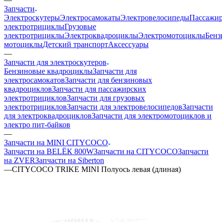
Запчасти
Электроскутеры
Электросамокаты
Электровелосипеды
Пассажир
электротрициклы
Грузовые
электротрициклы
Электроквадроциклы
Электромотоциклы
Бенз
мотоциклы
Детский транспорт
Аксессуары
—
Запчасти для электроскутеров
Бензиновые квадроциклы
Запчасти для
электросамокатов
Запчасти для бензиновых
квадроциклов
Запчасти для пассажирских
электротрициклов
Запчасти для грузовых
электротрициклов
Запчасти для электровелосипедов
Запчасти
для электроквадроциклов
Запчасти для электромотоциклов и
электро пит-байков
—
Запчасти на MINI CITYCOCO
Запчасти на BELЁК 800W
Запчасти на CITYCOCO
Запчасти
на ZVER
Запчасти на Siberton
—
CITYCOCO TRIKE MINI Полуось левая (длиная)