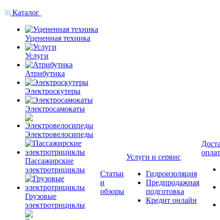
Каталог
Уцененная техника
Услуги
Атрибутика
Электроскутеры
Электросамокаты
Электровелосипеды
Доста
опла
Услуги и сервис
Пассажирские
электротрициклы
Статьи
Гидроизоляция
и
Предпродажная
обзоры
подготовка
Грузовые
Кредит онлайн
электротрициклы