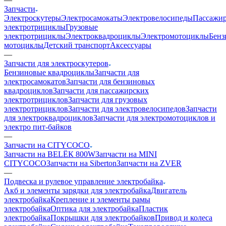
Запчасти
Электроскутеры
Электросамокаты
Электровелосипеды
Пассажир
электротрициклы
Грузовые
электротрициклы
Электроквадроциклы
Электромотоциклы
Бенз
мотоциклы
Детский транспорт
Аксессуары
—
Запчасти для электроскутеров
Бензиновые квадроциклы
Запчасти для
электросамокатов
Запчасти для бензиновых
квадроциклов
Запчасти для пассажирских
электротрициклов
Запчасти для грузовых
электротрициклов
Запчасти для электровелосипедов
Запчасти
для электроквадроциклов
Запчасти для электромотоциклов и
электро пит-байков
—
Запчасти на CITYCOCO
Запчасти на BELЁК 800W
Запчасти на MINI
CITYCOCO
Запчасти на Siberton
Запчасти на ZVER
—
Подвеска и рулевое управление электробайка
Акб и элементы зарядки для электробайка
Двигатель
электробайка
Крепление и элементы рамы
электробайка
Оптика для электробайка
Пластик
электробайка
Покрышки для электробайков
Привод и колеса