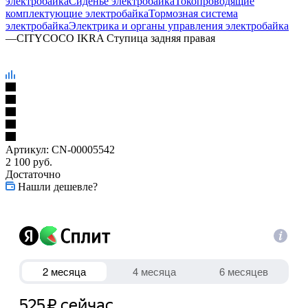
электробайка
Сиденье электробайка
Токопроводящие
комплектующие электробайка
Тормозная система
электробайка
Электрика и органы управления электробайка
—
CITYCOCO IKRA Ступица задняя правая
Артикул:
CN-00005542
2 100
руб.
Достаточно
Нашли дешевле?