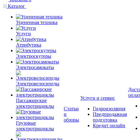
Каталог
Уцененная техника
Услуги
Атрибутика
Электроскутеры
Электросамокаты
Электровелосипеды
Доста
опла
Услуги и сервис
Пассажирские
электротрициклы
Статьи
Гидроизоляция
и
Предпродажная
обзоры
подготовка
Грузовые
Кредит онлайн
электротрициклы