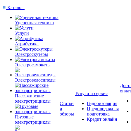
Каталог
Уцененная техника
Услуги
Атрибутика
Электроскутеры
Электросамокаты
Электровелосипеды
Доста
опла
Услуги и сервис
Пассажирские
электротрициклы
Статьи
Гидроизоляция
и
Предпродажная
обзоры
подготовка
Грузовые
Кредит онлайн
электротрициклы