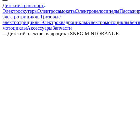
Детский транспорт
Электроскутеры
Электросамокаты
Электровелосипеды
Пассажир
электротрициклы
Грузовые
электротрициклы
Электроквадроциклы
Электромотоциклы
Бенз
мотоциклы
Аксессуары
Запчасти
—
Детский электроквадроцикл SNEG MINI ORANGE