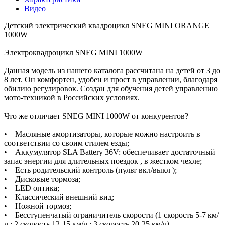
Видео
Детский электрический квадроцикл SNEG MINI ORANGE
1000W
Электроквадроцикл SNEG MINI 1000W
Данная модель из нашего каталога рассчитана на детей от 3 до
8 лет. Он комфортен, удобен и прост в управлении, благодаря
обилию регулировок. Создан для обучения детей управлению
мото-техникой в Российских условиях.
Что же отличает SNEG MINI 1000W от конкурентов?
• Масляные амортизаторы, которые можно настроить в
соответствии со своим стилем езды;
• Аккумулятор SLA Battery 36V: обеспечивает достаточный
запас энергии для длительных поездок , в жестком чехле;
• Есть родительский контроль (пульт вкл/выкл );
• Дисковые тормоза;
• LED оптика;
• Классический внешний вид;
• Ножной тормоз;
• Бесступенчатый ограничитель скорости (1 скорость 5-7 км/
ч ; 2 скорость 12-15 км/ч ; 3 скорость 20-25 км/ч)