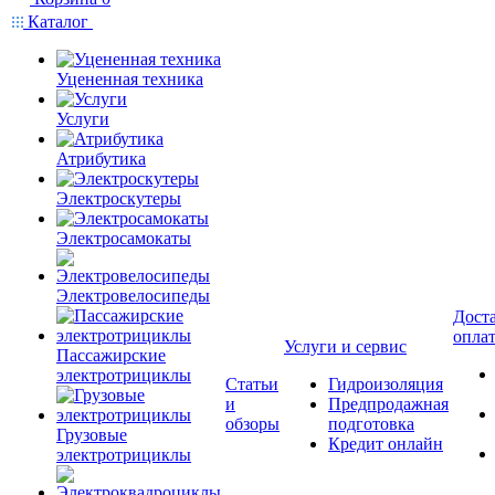
Каталог
Уцененная техника
Услуги
Атрибутика
Электроскутеры
Электросамокаты
Электровелосипеды
Доста
опла
Услуги и сервис
Пассажирские
электротрициклы
Статьи
Гидроизоляция
и
Предпродажная
обзоры
подготовка
Грузовые
Кредит онлайн
электротрициклы