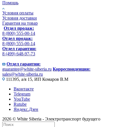
Помощь
Условия оплаты
Условия доставки
Гарантия на товар
Отдел продаж:
8 (800) 555-00-14
Отдел продаж:
8 (800) 555-00-14
Отдел гарантии:
8 (499) 648-97-73
Отдел гарантии:
guarantee@white-siberia.ru
Корреспонденция:
sales@white-siberia.ru
111395, а/я 15, ИП Комаров В.М
Вконтакте
Telegram
YouTube
Rutube
Яндекс.Дзен
2026 © White Siberia - Электротранспорт будущего