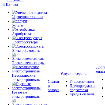
Каталог
Уцененная техника
Услуги
Атрибутика
Электроскутеры
Электросамокаты
Электровелосипеды
Доста
опла
Услуги и сервис
Пассажирские
электротрициклы
Статьи
Гидроизоляция
и
Предпродажная
обзоры
подготовка
Грузовые
Кредит онлайн
электротрициклы