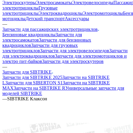
Электроскутеры
Электросамокаты
Электровелосипеды
Пассажир
электротрициклы
Грузовые
электротрициклы
Электроквадроциклы
Электромотоциклы
Бенз
мотоциклы
Детский транспорт
Аксессуары
—
Запчасти для пассажирских электротрициклов
Бензиновые квадроциклы
Запчасти для
электросамокатов
Запчасти для бензиновых
квадроциклов
Запчасти для грузовых
электротрициклов
Запчасти для электровелосипедов
Запчасти
для электроквадроциклов
Запчасти для электромотоциклов и
электро пит-байков
Запчасти для электроскутеров
—
Запчасти для SIBTRIKE
Запчасти для SIBTRIKE 2025
Запчасти на SIBTRIKE
L
Запчасти для SIBERTON S1
Запчасти на SIBTRIKE
MAX
Запчасти на SIBTRIKE R
Универсальные запчасти для
моделей SIBTRIKE
—
SIBTRIKE Клаксон