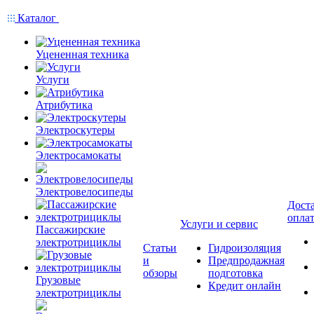
Каталог
Уцененная техника
Услуги
Атрибутика
Электроскутеры
Электросамокаты
Электровелосипеды
Доста
опла
Услуги и сервис
Пассажирские
электротрициклы
Статьи
Гидроизоляция
и
Предпродажная
обзоры
подготовка
Грузовые
Кредит онлайн
электротрициклы