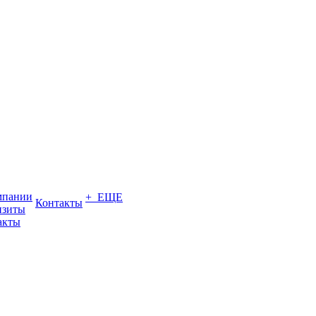
мпании
+ ЕЩЕ
Контакты
изиты
акты