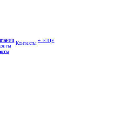
мпании
+ ЕЩЕ
Контакты
изиты
акты