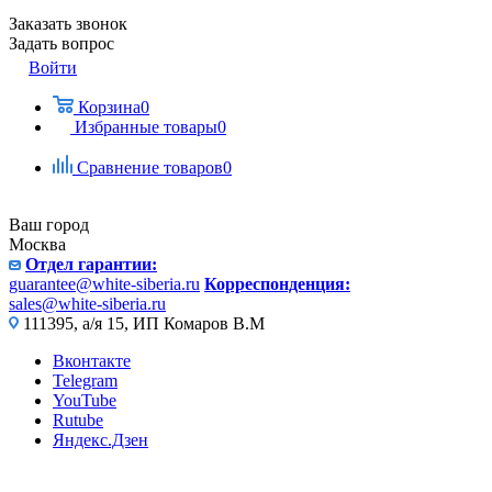
Заказать звонок
Задать вопрос
Войти
Корзина
0
Избранные товары
0
Сравнение товаров
0
Ваш город
Москва
Отдел гарантии:
guarantee@white-siberia.ru
Корреспонденция:
sales@white-siberia.ru
111395, а/я 15, ИП Комаров В.М
Вконтакте
Telegram
YouTube
Rutube
Яндекс.Дзен