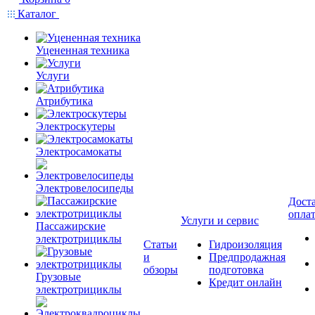
Каталог
Уцененная техника
Услуги
Атрибутика
Электроскутеры
Электросамокаты
Электровелосипеды
Доста
опла
Услуги и сервис
Пассажирские
электротрициклы
Статьи
Гидроизоляция
и
Предпродажная
обзоры
подготовка
Грузовые
Кредит онлайн
электротрициклы