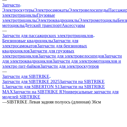
Запчасти
Электроскутеры
Электросамокаты
Электровелосипеды
Пассажир
электротрициклы
Грузовые
электротрициклы
Электроквадроциклы
Электромотоциклы
Бенз
мотоциклы
Детский транспорт
Аксессуары
—
Запчасти для пассажирских электротрициклов
Бензиновые квадроциклы
Запчасти для
электросамокатов
Запчасти для бензиновых
квадроциклов
Запчасти для грузовых
электротрициклов
Запчасти для электровелосипедов
Запчасти
для электроквадроциклов
Запчасти для электромотоциклов и
электро пит-байков
Запчасти для электроскутеров
—
Запчасти для SIBTRIKE
Запчасти для SIBTRIKE 2025
Запчасти на SIBTRIKE
L
Запчасти для SIBERTON S1
Запчасти на SIBTRIKE
MAX
Запчасти на SIBTRIKE R
Универсальные запчасти для
моделей SIBTRIKE
—
SIBTRIKE Левая задняя полуось (длинная) 36см