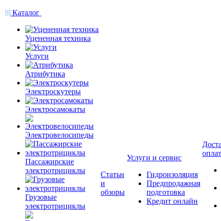
Каталог
Уцененная техника
Услуги
Атрибутика
Электроскутеры
Электросамокаты
Электровелосипеды
Доста
опла
Услуги и сервис
Пассажирские
электротрициклы
Статьи
Гидроизоляция
и
Предпродажная
обзоры
подготовка
Грузовые
Кредит онлайн
электротрициклы