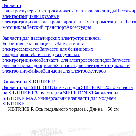
Запчасти
Электроскутеры
Электросамокаты
Электровелосипеды
Пассажир
электротрициклы
Грузовые
электротрициклы
Электроквадроциклы
Электромотоциклы
Бенз
мотоциклы
Детский транспорт
Аксессуары
—
Запчасти для пассажирских электротрициклов
Бензиновые квадроциклы
Запчасти для
электросамокатов
Запчасти для бензиновых
квадроциклов
Запчасти для грузовых
электротрициклов
Запчасти для электровелосипедов
Запчасти
для электроквадроциклов
Запчасти для электромотоциклов и
электро пит-байков
Запчасти для электроскутеров
—
Запчасти на SIBTRIKE R
Запчасти для SIBTRIKE
Запчасти для SIBTRIKE 2025
Запчасти
на SIBTRIKE L
Запчасти для SIBERTON S1
Запчасти на
SIBTRIKE MAX
Универсальные запчасти для моделей
SIBTRIKE
—
SIBTRIKE R Ось педального тормоза , Длина – 50 см