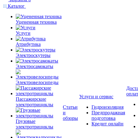
Каталог
Уцененная техника
Услуги
Атрибутика
Электроскутеры
Электросамокаты
Электровелосипеды
Доста
опла
Услуги и сервис
Пассажирские
электротрициклы
Статьи
Гидроизоляция
и
Предпродажная
обзоры
подготовка
Грузовые
Кредит онлайн
электротрициклы