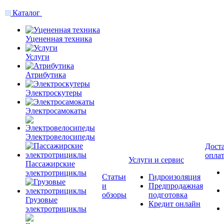
Каталог
Уцененная техника
Услуги
Атрибутика
Электроскутеры
Электросамокаты
Электровелосипеды
Доста
опла
Услуги и сервис
Пассажирские
электротрициклы
Статьи
Гидроизоляция
и
Предпродажная
обзоры
подготовка
Грузовые
Кредит онлайн
электротрициклы