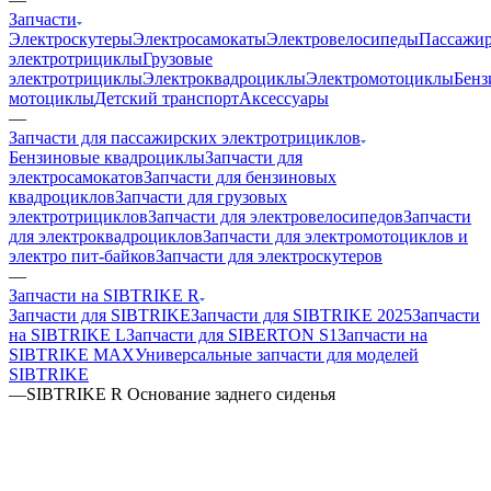
Запчасти
Электроскутеры
Электросамокаты
Электровелосипеды
Пассажир
электротрициклы
Грузовые
электротрициклы
Электроквадроциклы
Электромотоциклы
Бенз
мотоциклы
Детский транспорт
Аксессуары
—
Запчасти для пассажирских электротрициклов
Бензиновые квадроциклы
Запчасти для
электросамокатов
Запчасти для бензиновых
квадроциклов
Запчасти для грузовых
электротрициклов
Запчасти для электровелосипедов
Запчасти
для электроквадроциклов
Запчасти для электромотоциклов и
электро пит-байков
Запчасти для электроскутеров
—
Запчасти на SIBTRIKE R
Запчасти для SIBTRIKE
Запчасти для SIBTRIKE 2025
Запчасти
на SIBTRIKE L
Запчасти для SIBERTON S1
Запчасти на
SIBTRIKE MAX
Универсальные запчасти для моделей
SIBTRIKE
—
SIBTRIKE R Основание заднего сиденья