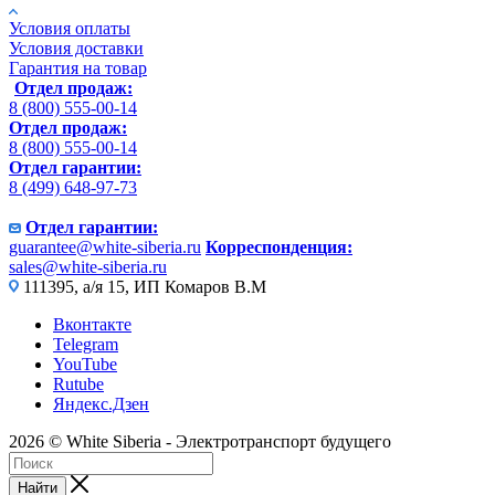
Условия оплаты
Условия доставки
Гарантия на товар
Отдел продаж:
8 (800) 555-00-14
Отдел продаж:
8 (800) 555-00-14
Отдел гарантии:
8 (499) 648-97-73
Отдел гарантии:
guarantee@white-siberia.ru
Корреспонденция:
sales@white-siberia.ru
111395, а/я 15, ИП Комаров В.М
Вконтакте
Telegram
YouTube
Rutube
Яндекс.Дзен
2026 © White Siberia - Электротранспорт будущего
Найти