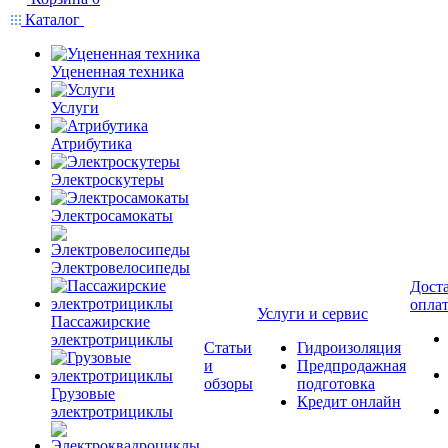
Каталог
Уцененная техника
Услуги
Атрибутика
Электроскутеры
Электросамокаты
Электровелосипеды
Доста
опла
Услуги и сервис
Пассажирские
электротрициклы
Статьи
Гидроизоляция
и
Предпродажная
обзоры
подготовка
Грузовые
Кредит онлайн
электротрициклы