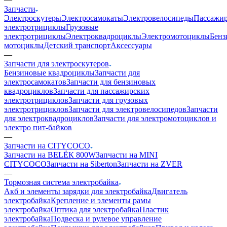
Запчасти
Электроскутеры
Электросамокаты
Электровелосипеды
Пассажир
электротрициклы
Грузовые
электротрициклы
Электроквадроциклы
Электромотоциклы
Бенз
мотоциклы
Детский транспорт
Аксессуары
—
Запчасти для электроскутеров
Бензиновые квадроциклы
Запчасти для
электросамокатов
Запчасти для бензиновых
квадроциклов
Запчасти для пассажирских
электротрициклов
Запчасти для грузовых
электротрициклов
Запчасти для электровелосипедов
Запчасти
для электроквадроциклов
Запчасти для электромотоциклов и
электро пит-байков
—
Запчасти на CITYCOCO
Запчасти на BELЁК 800W
Запчасти на MINI
CITYCOCO
Запчасти на Siberton
Запчасти на ZVER
—
Тормозная система электробайка
Акб и элементы зарядки для электробайка
Двигатель
электробайка
Крепление и элементы рамы
электробайка
Оптика для электробайка
Пластик
электробайка
Подвеска и рулевое управление