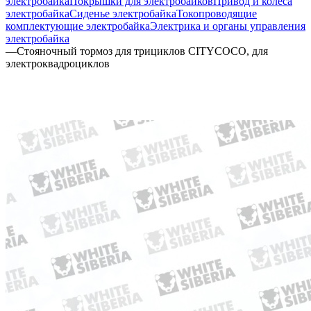
электробайка
Покрышки для электробайков
Привод и колеса
электробайка
Сиденье электробайка
Токопроводящие
комплектующие электробайка
Электрика и органы управления
электробайка
—
Стояночный тормоз для трициклов CITYCOCO, для
электроквадроциклов